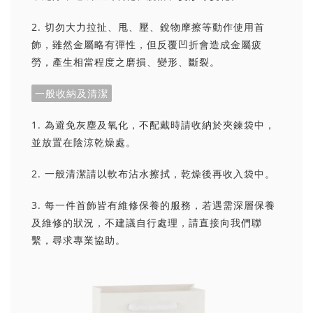
2. 切勿大力拉扯、甩、壓、銳物摩擦等動作使用首
飾，雖然金屬略有彈性，但反覆凹折會造成金屬疲
勞，產生相當程度之磨損、變形、斷裂。
一般收納及清潔
1. 為避免灰塵及氧化，不配戴時請收納於夾鍊袋中，
並放置在陰涼乾燥處。
2. 一般清潔請以軟布沾水擦拭，乾燥後再收入袋中。
3. 每一件首飾皆有維修保養的服務，若遇需深層保養
及維修的狀況，不建議自行處理，請直接向我們聯
繫，尋求專業協助。