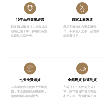
10年品牌專業經營
自家工廠製造
EDJ SILVER 專注白鋼與純銀
產品多數皆由自家工廠製
領域已逾十年，持續以高規
作，不假他人之手，品質與
格嚴格品質控管。
細節看得見。
七天免費退貨
全館現貨 快速到貨
非客製化商品提供七天鑑賞
凡當日下午五點前完成下
期，不合適也能免費退貨，
單，庫存現貨即當天寄出，
讓你輕鬆試戴無壓力。
不用久等，迅速配戴上身。