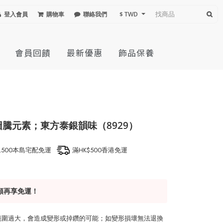
登入會員
購物車
聯絡我們
$ TWD
會員回饋
最新優惠
飾品保養
騰元素；東方泰銀韻味（8929）
1,500本島宅配免運
滿HK$500香港免運
額再享免運！
整範圍過大，會造成變形或掉鑽的可能；如變形損壞無法退換