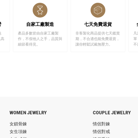
營
自家工廠製造
七天免費退貨
純
產品多數皆由自家工廠製
非客製化商品提供七天鑑賞
凡
以高
作，不假他人之手，品質與
期，不合適也能免費退貨，
單
細節看得見。
讓你輕鬆試戴無壓力。
不
WOMEN JEWELRY
COUPLE JEWELRY
女鎖骨鍊
情侶對鍊
女生項鍊
情侶對戒