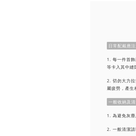
日常配戴應注
1. 每一件
等卡入其中縫
2. 切勿大
屬疲勞，產生
一般收納及清
1. 為避免
2. 一般清