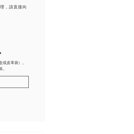
處理，請直接向
P
盒或皮革袋）。
裝。