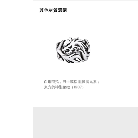
其他材質選購
白鋼戒指，男士戒指 龍圖騰元素；
東方的神聖象徵（1987）