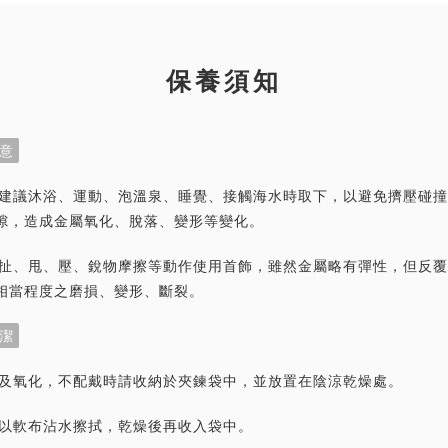
保養須知
意
首飾建議沐浴、運動、泡溫泉、睡覺、接觸海水時取下，以避免擠壓碰
隙，造成金屬氧化、脫落、變形等變化。
力拉扯、甩、壓、銳物摩擦等動作使用首飾，雖然金屬略有彈性，但反
相當程度之磨損、變形、斷裂。
潔
灰塵及氧化，不配戴時請收納於夾鍊袋中，並放置在陰涼乾燥處。
潔請以軟布沾水擦拭，乾燥後再收入袋中。