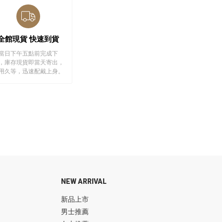
全館現貨 快速到貨
當日下午五點前完成下
，庫存現貨即當天寄出，
用久等，迅速配戴上身。
NEW ARRIVAL
新品上市
男士推薦