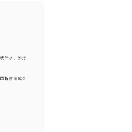
撞或汗水、髒汙
覆凹折會造成金