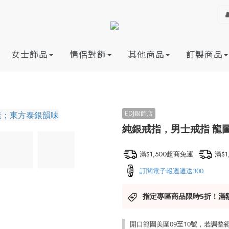
女士飾品
情侶對飾
其他商品
訂製商品
純銀戒指，男士戒指 龍圖
滿$1,500超商免運
滿$
訂閱電子報週週送300
指定專區商品限時5折！滿
開口範圍美圍09至10號，若調