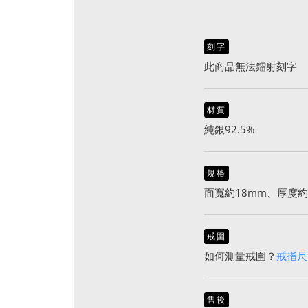
刻字
此商品無法鐳射刻字
材質
純銀92.5%
規格
面寬約18mm、厚度約
戒圍
如何測量戒圍？
戒指尺
售後