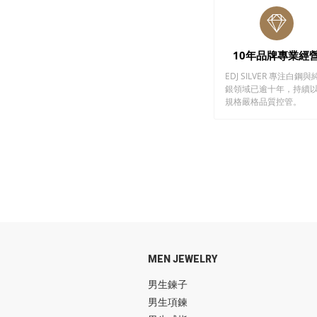
10年品牌專業經
EDJ SILVER 專注白鋼與
銀領域已逾十年，持續
規格嚴格品質控管。
MEN JEWELRY
男生鍊子
男生項鍊