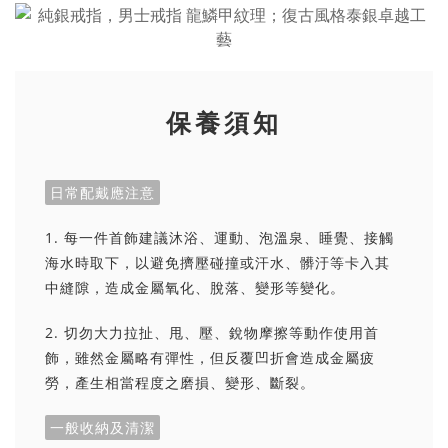
保養須知
日常配戴應注意
1. 每一件首飾建議沐浴、運動、泡溫泉、睡覺、接觸
海水時取下，以避免擠壓碰撞或汗水、髒汙等卡入其
中縫隙，造成金屬氧化、脫落、變形等變化。
2. 切勿大力拉扯、甩、壓、銳物摩擦等動作使用首
飾，雖然金屬略有彈性，但反覆凹折會造成金屬疲
勞，產生相當程度之磨損、變形、斷裂。
一般收納及清潔