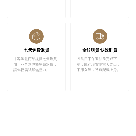
七天免費退貨
全館現貨 快速到貨
非客製化商品提供七天鑑賞
凡當日下午五點前完成下
期，不合適也能免費退貨，
單，庫存現貨即當天寄出，
讓你輕鬆試戴無壓力。
不用久等，迅速配戴上身。