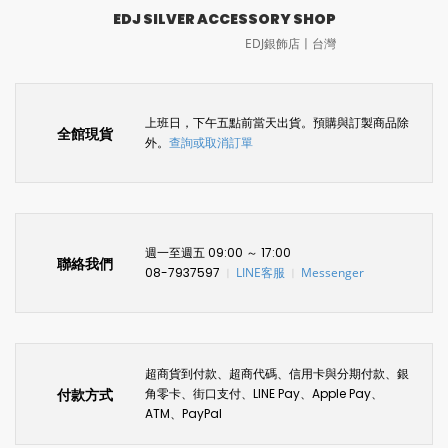
EDJ SILVER ACCESSORY SHOP
EDJ銀飾店〡台灣
上班日，下午五點前當天出貨。預購與訂製商品除
全館現貨
外。
查詢或取消訂單
週一至週五 09:00 ～ 17:00
聯絡我們
08-7937597
LINE客服
Messenger
〡
〡
超商貨到付款、超商代碼、信用卡與分期付款、銀
付款方式
角零卡、街口支付、LINE Pay、Apple Pay、
ATM、PayPal