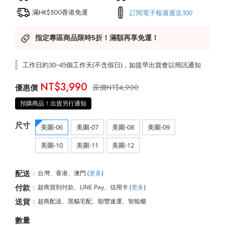
滿HK$500香港免運
訂閱電子報週週送300
指定專區商品限時5折！滿額再享免運！
工作日約30~45個工作天(不含假日)，如提早出貨會以簡訊通知
NT$3,990
NT$4,900
預購商品！出貨另行通知
尺寸
美圍-06
美圍-07
美圍-08
美圍-09
美圍-10
美圍-11
美圍-12
配送
:
台灣、香港、澳門
(
更多
)
付款
:
超商貨到付款、LINE Pay、信用卡
(
更多
)
送貨
:
超商配送、黑貓宅配、順豐速運、智能櫃
數量