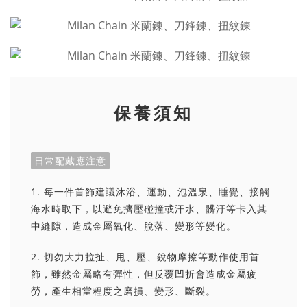
保養須知
日常配戴應注意
1. 每一件首飾建議沐浴、運動、泡溫泉、睡覺、接觸
海水時取下，以避免擠壓碰撞或汗水、髒汙等卡入其
中縫隙，造成金屬氧化、脫落、變形等變化。
2. 切勿大力拉扯、甩、壓、銳物摩擦等動作使用首
飾，雖然金屬略有彈性，但反覆凹折會造成金屬疲
勞，產生相當程度之磨損、變形、斷裂。