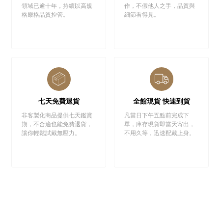
領域已逾十年，持續以高規
作，不假他人之手，品質與
格嚴格品質控管。
細節看得見。
七天免費退貨
全館現貨 快速到貨
非客製化商品提供七天鑑賞
凡當日下午五點前完成下
期，不合適也能免費退貨，
單，庫存現貨即當天寄出，
讓你輕鬆試戴無壓力。
不用久等，迅速配戴上身。