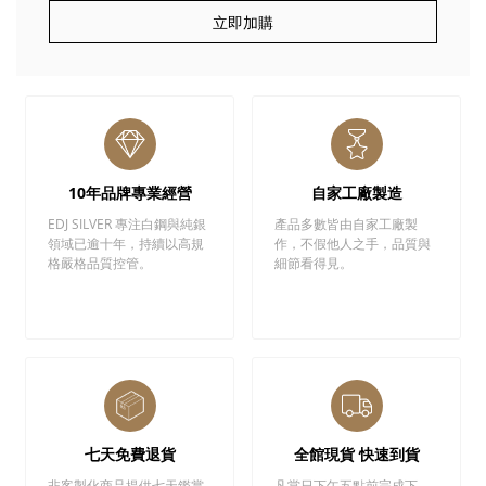
立即加購
10年品牌專業經營
自家工廠製造
EDJ SILVER 專注白鋼與純銀
產品多數皆由自家工廠製
領域已逾十年，持續以高規
作，不假他人之手，品質與
格嚴格品質控管。
細節看得見。
七天免費退貨
全館現貨 快速到貨
非客製化商品提供七天鑑賞
凡當日下午五點前完成下