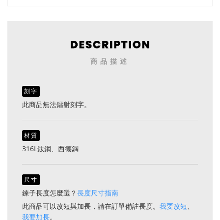
永不褪色 抗過敏（7192金色）
永不褪色 抗過敏（7192黑色）
商品描述
刻字
此商品無法鐳射刻字。
材質
316L鈦鋼、西德鋼
尺寸
鍊子長度怎麼選？
長度尺寸指南
此商品可以改短與加長，請在訂單備註長度。
我要改短
、
我要加長
。