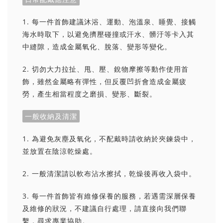
1. 每一件首飾建議沐浴、運動、泡溫泉、睡覺、接觸
海水時取下，以避免擠壓碰撞或汗水、髒汙等卡入其
中縫隙，造成金屬氧化、脫落、變形等變化。
2. 切勿大力拉扯、甩、壓、銳物摩擦等動作使用首
飾，雖然金屬略有彈性，但反覆凹折會造成金屬疲
勞，產生相當程度之磨損、變形、斷裂。
一般收納及清潔
1. 為避免灰塵及氧化，不配戴時請收納於夾鍊袋中，
並放置在陰涼乾燥處。
2. 一般清潔請以軟布沾水擦拭，乾燥後再收入袋中。
3. 每一件首飾皆有維修保養的服務，若遇需深層保養
及維修的狀況，不建議自行處理，請直接向我們聯
繫，尋求專業協助。