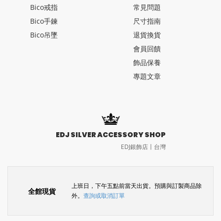
Bico戒指
常見問題
Bico手鍊
尺寸指南
Bico吊墜
退貨換貨
會員回饋
飾品保養
專題文章
EDJ SILVER ACCESSORY SHOP
EDJ銀飾店〡台灣
上班日，下午五點前當天出貨。預購與訂製商品除
全館現貨
外。
查詢或取消訂單