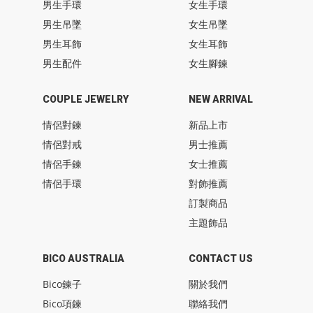
男生手環
女生手環
男生吊墜
女生吊墜
男生耳飾
女生耳飾
男生配件
女生腳鍊
COUPLE JEWELRY
NEW ARRIVAL
情侶對鍊
新品上市
情侶對戒
男士推薦
情侶手鍊
女士推薦
情侶手環
對飾推薦
訂製商品
主題飾品
BICO AUSTRALIA
CONTACT US
Bico鍊子
關於我們
Bico項鍊
聯絡我們