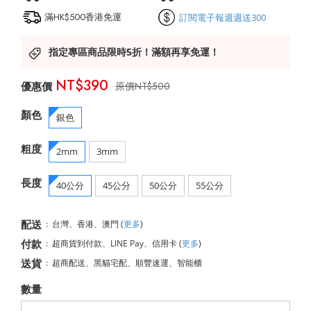
滿HK$500香港免運
訂閱電子報週週送300
指定專區商品限時5折！滿額再享免運！
NT$390
NT$500
顏色
銀色
粗度
2mm
3mm
長度
40公分
45公分
50公分
55公分
配送
:
台灣、香港、澳門
(
更多
)
付款
:
超商貨到付款、LINE Pay、信用卡
(
更多
)
送貨
:
超商配送、黑貓宅配、順豐速運、智能櫃
數量