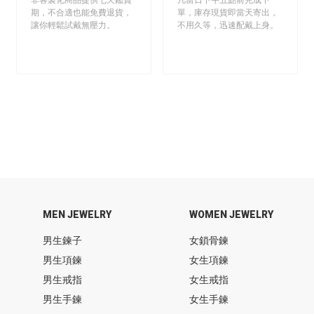
期，不合適也能免費退貨，
單，庫存現貨即當天寄出，
讓你輕鬆試戴無壓力。
不用久等，迅速配戴上身。
MEN JEWELRY
WOMEN JEWELRY
男生鍊子
女鎖骨鍊
男生項鍊
女生項鍊
男生戒指
女生戒指
男生手鍊
女生手鍊