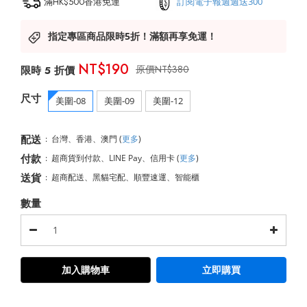
滿HK$500香港免運
訂閱電子報週週送300
指定專區商品限時5折！滿額再享免運！
NT$190
NT$380
尺寸
美圍-08
美圍-09
美圍-12
配送
:
台灣、香港、澳門
(
更多
)
付款
:
超商貨到付款、LINE Pay、信用卡
(
更多
)
送貨
:
超商配送、黑貓宅配、順豐速運、智能櫃
數量
加入購物車
立即購買