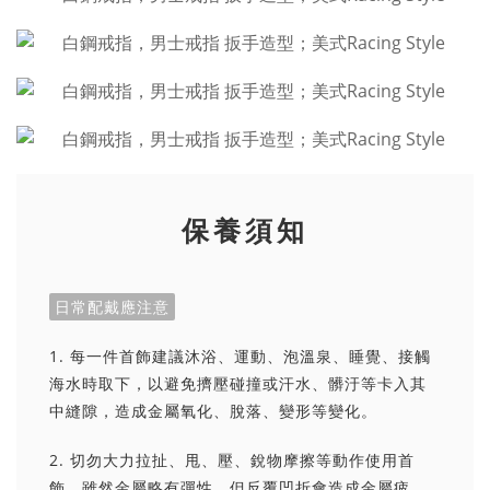
保養須知
日常配戴應注意
1. 每一件首飾建議沐浴、運動、泡溫泉、睡覺、接觸
海水時取下，以避免擠壓碰撞或汗水、髒汙等卡入其
中縫隙，造成金屬氧化、脫落、變形等變化。
2. 切勿大力拉扯、甩、壓、銳物摩擦等動作使用首
飾，雖然金屬略有彈性，但反覆凹折會造成金屬疲