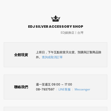
EDJ SILVER ACCESSORY SHOP
EDJ銀飾店〡台灣
上班日，下午五點前當天出貨。預購與訂製商品除
全館現貨
外。
查詢或取消訂單
週一至週五 09:00 ～ 17:00
聯絡我們
08-7937597
LINE客服
Messenger
〡
〡