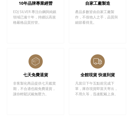
10年品牌專業經營
自家工廠製造
EDJ SILVER 專注白鋼與純銀
產品多數皆由自家工廠製
領域已逾十年，持續以高規
作，不假他人之手，品質與
格嚴格品質控管。
細節看得見。
七天免費退貨
全館現貨 快速到貨
非客製化商品提供七天鑑賞
凡當日下午五點前完成下
期，不合適也能免費退貨，
單，庫存現貨即當天寄出，
讓你輕鬆試戴無壓力。
不用久等，迅速配戴上身。