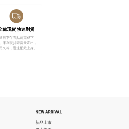
全館現貨 快速到貨
當日下午五點前完成下
，庫存現貨即當天寄出，
用久等，迅速配戴上身。
NEW ARRIVAL
新品上市