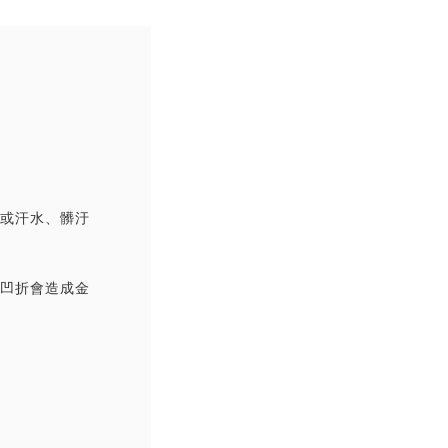
撞或汗水、髒汙
覆凹折會造成金