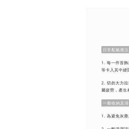
日常配戴應注
1. 每一件
等卡入其中縫
2. 切勿大
屬疲勞，產生
一般收納及清
1. 為避免
2. 一般清