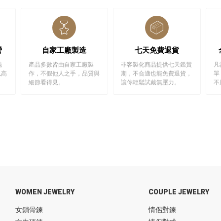
營
自家工廠製造
七天免費退貨
純
產品多數皆由自家工廠製
非客製化商品提供七天鑑賞
凡
以高
作，不假他人之手，品質與
期，不合適也能免費退貨，
單
細節看得見。
讓你輕鬆試戴無壓力。
不
WOMEN JEWELRY
COUPLE JEWELRY
女鎖骨鍊
情侶對鍊