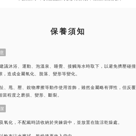
保養須知
意
首飾建議沐浴、運動、泡溫泉、睡覺、接觸海水時取下，以避免擠壓碰
隙，造成金屬氧化、脫落、變形等變化。
力拉扯、甩、壓、銳物摩擦等動作使用首飾，雖然金屬略有彈性，但反
相當程度之磨損、變形、斷裂。
潔
灰塵及氧化，不配戴時請收納於夾鍊袋中，並放置在陰涼乾燥處。
潔請以軟布沾水擦拭，乾燥後再收入袋中。