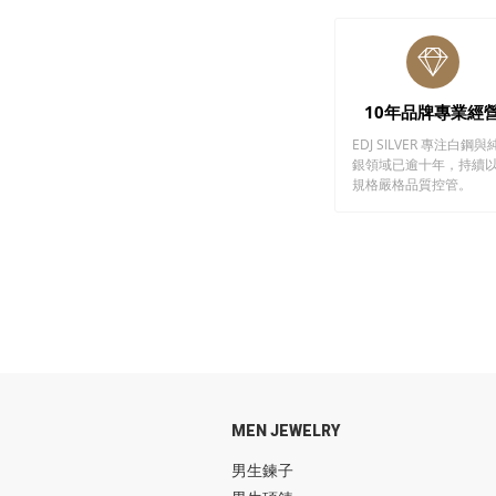
10年品牌專業經
EDJ SILVER 專注白鋼與
銀領域已逾十年，持續
規格嚴格品質控管。
MEN JEWELRY
男生鍊子