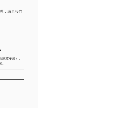
處理，請直接向
P
盒或皮革袋）。
裝。