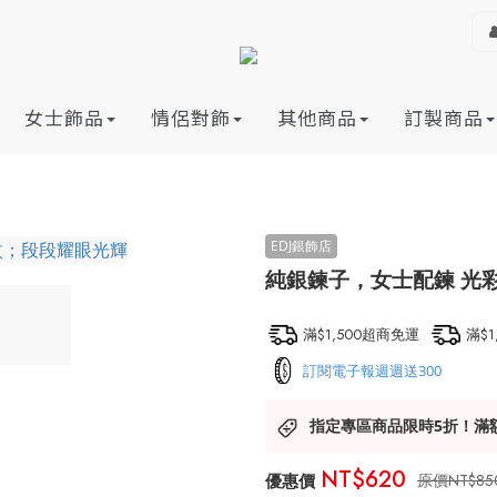
女士飾品
情侶對飾
其他商品
訂製商品
純銀鍊子，女士配鍊 光
滿$1,500超商免運
滿$
訂閱電子報週週送300
指定專區商品限時5折！滿
NT$620
NT$85