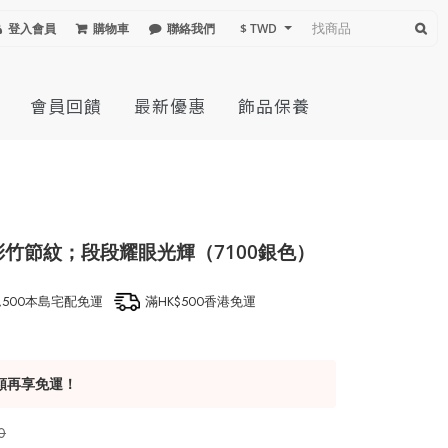
登入會員
購物車
聯絡我們
$ TWD
會員回饋
最新優惠
飾品保養
彩竹節紋；段段耀眼光輝（7100銀色）
1,500本島宅配免運
滿HK$500香港免運
額再享免運！
0