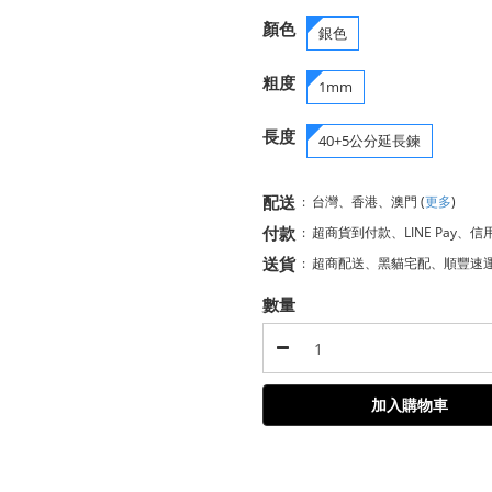
顏色
銀色
粗度
1mm
長度
40+5公分延長鍊
配送
:
台灣、香港、澳門
(
更多
)
付款
:
超商貨到付款、LINE Pay、信
送貨
:
超商配送、黑貓宅配、順豐速
數量
加入購物車