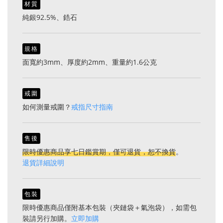
材質
純銀92.5%、鋯石
規格
面寬約3mm、厚度約2mm、重量約1.6公克
戒圍
如何測量戒圍？
戒指尺寸指南
售後
限時優惠商品享七日鑑賞期，僅可退貨，恕不換貨
。
退貨詳細說明
包裝
限時優惠商品僅附基本包裝（夾鏈袋＋氣泡袋），如需包
裝請另行加購。
立即加購