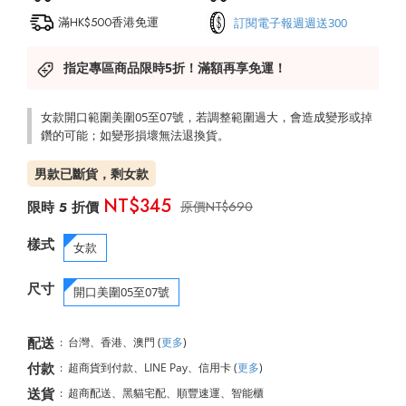
滿HK$500香港免運
訂閱電子報週週送300
指定專區商品限時5折！滿額再享免運！
女款開口範圍美圍05至07號，若調整範圍過大，會造成變形或掉
鑽的可能；如變形損壞無法退換貨。
男款已斷貨，剩女款
NT$345
NT$690
樣式
女款
尺寸
開口美圍05至07號
配送
:
台灣、香港、澳門
(
更多
)
付款
:
超商貨到付款、LINE Pay、信用卡
(
更多
)
送貨
:
超商配送、黑貓宅配、順豐速運、智能櫃