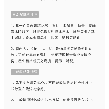
日常配戴應注意
1. 每一件首飾建議沐浴、運動、泡溫泉、睡覺、接觸
海水時取下，以避免擠壓碰撞或汗水、髒汙等卡入其
中縫隙，造成金屬氧化、脫落、變形等變化。
2. 切勿大力拉扯、甩、壓、銳物摩擦等動作使用首
飾，雖然金屬略有彈性，但反覆凹折會造成金屬疲
勞，產生相當程度之磨損、變形、斷裂。
一般收納及清潔
1. 為避免灰塵及氧化，不配戴時請收納於夾鍊袋中，
並放置在陰涼乾燥處。
2. 一般清潔請以軟布沾水擦拭，乾燥後再收入袋中。