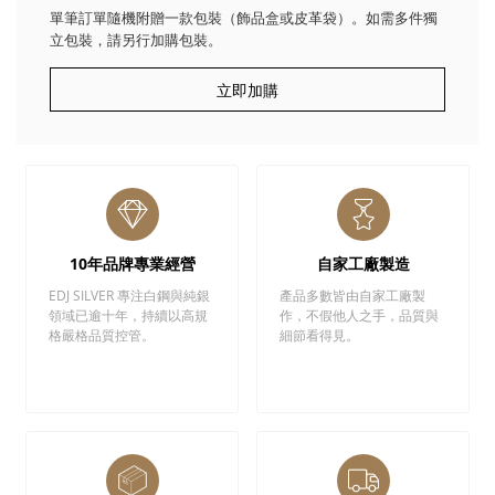
單筆訂單隨機附贈一款包裝（飾品盒或皮革袋）。如需多件獨
立包裝，請另行加購包裝。
立即加購
10年品牌專業經營
自家工廠製造
EDJ SILVER 專注白鋼與純銀
產品多數皆由自家工廠製
領域已逾十年，持續以高規
作，不假他人之手，品質與
格嚴格品質控管。
細節看得見。