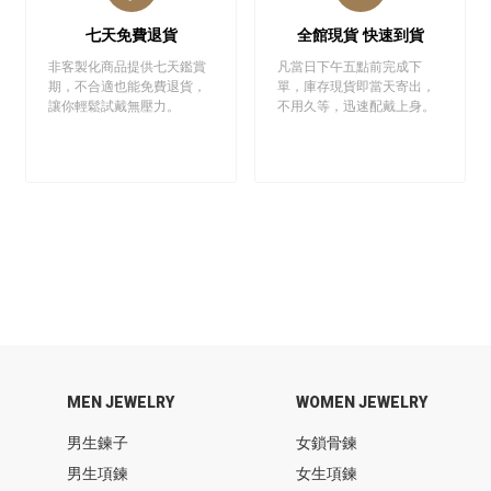
七天免費退貨
全館現貨 快速到貨
非客製化商品提供七天鑑賞
凡當日下午五點前完成下
期，不合適也能免費退貨，
單，庫存現貨即當天寄出，
讓你輕鬆試戴無壓力。
不用久等，迅速配戴上身。
MEN JEWELRY
WOMEN JEWELRY
男生鍊子
女鎖骨鍊
男生項鍊
女生項鍊