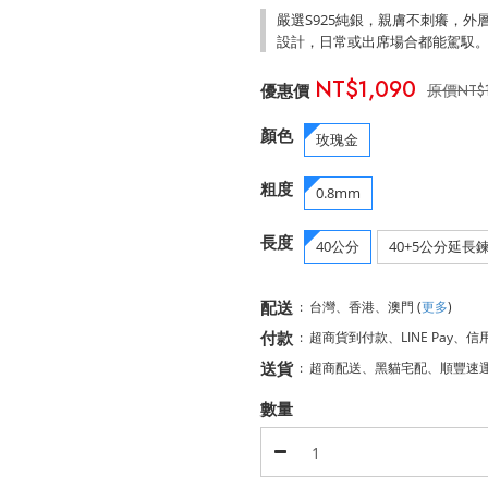
嚴選S925純銀，親膚不刺癢，
設計，日常或出席場合都能駕馭
NT$1,090
NT$
顏色
玫瑰金
粗度
0.8mm
長度
40公分
40+5公分延長
配送
:
台灣、香港、澳門
(
更多
)
付款
:
超商貨到付款、LINE Pay、信
送貨
:
超商配送、黑貓宅配、順豐速
數量