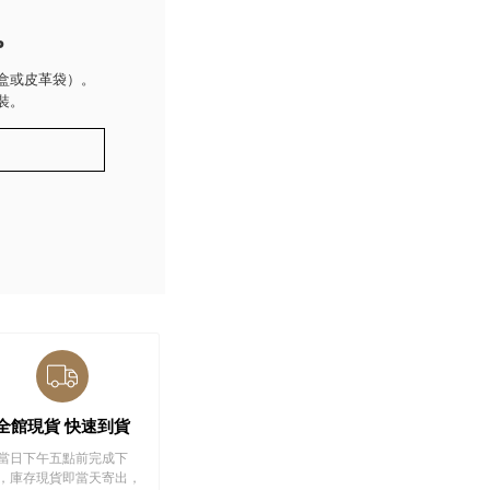
P
盒或皮革袋）。
裝。
全館現貨 快速到貨
當日下午五點前完成下
，庫存現貨即當天寄出，