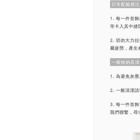
日常配戴應注
1. 每一件
等卡入其中縫
2. 切勿大
屬疲勞，產生
一般收納及清
1. 為避免
2. 一般清
3. 每一件
我們聯繫，尋