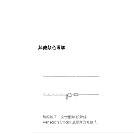
其他顏色選購
純銀鍊子，女士配鍊 鎖骨鍊
Venetian Chain 威尼斯方盒鍊 /
Box Chain 盒子鍊 / 方形鍊
（7086銀色）