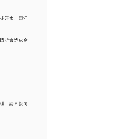
撞或汗水、髒汙
覆凹折會造成金
處理，請直接向