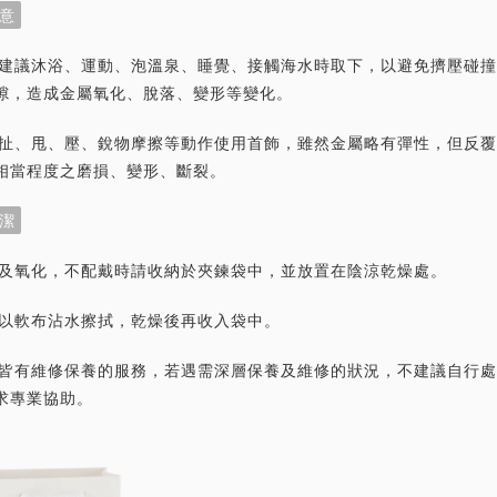
意
首飾建議沐浴、運動、泡溫泉、睡覺、接觸海水時取下，以避免擠壓碰
隙，造成金屬氧化、脫落、變形等變化。
力拉扯、甩、壓、銳物摩擦等動作使用首飾，雖然金屬略有彈性，但反
相當程度之磨損、變形、斷裂。
潔
灰塵及氧化，不配戴時請收納於夾鍊袋中，並放置在陰涼乾燥處。
潔請以軟布沾水擦拭，乾燥後再收入袋中。
首飾皆有維修保養的服務，若遇需深層保養及維修的狀況，不建議自行
求專業協助。