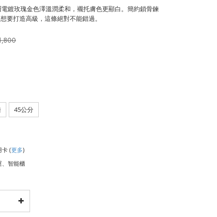
外層電鍍玫瑰金色澤溫潤柔和，襯托膚色更顯白。簡約鎖骨鍊
。想要打造高級，這條絕對不能錯過。
1,800
鍊
45公分
用卡
(
更多
)
運、智能櫃