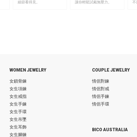
細節看得見。
讓你輕鬆試戴無壓力。
不
WOMEN JEWELRY
COUPLE JEWELRY
女鎖骨鍊
情侶對鍊
女生項鍊
情侶對戒
女生戒指
情侶手鍊
女生手鍊
情侶手環
女生手環
女生吊墜
女生耳飾
BICO AUSTRALIA
女生腳鍊