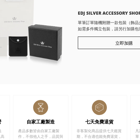
EDJ SILVER ACCESSORY SHO
單筆訂單隨機附贈一款包裝（飾品
如需多件獨立包裝，請另行加購包
立即加購
營
自家工廠製造
七天免費退貨
純
產品多數皆由自家工廠製
非客製化商品提供七天鑑賞
凡
以高
作，不假他人之手，品質與
期，不合適也能免費退貨，
單