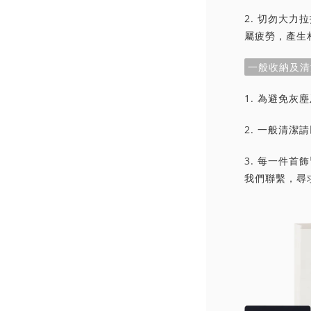
2. 切勿大
屬疲勞，產生
一般收納及清
1. 為避免
2. 一般清
3. 每一件
我們聯繫，尋