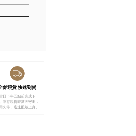
全館現貨 快速到貨
當日下午五點前完成下
，庫存現貨即當天寄出，
用久等，迅速配戴上身。