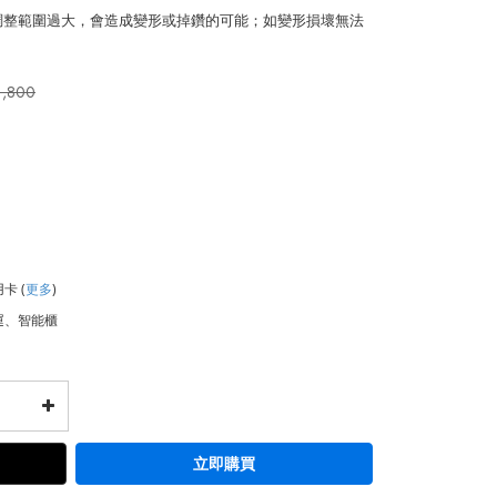
若調整範圍過大，會造成變形或掉鑽的可能；如變形損壞無法
1,800
用卡
(
更多
)
運、智能櫃
立即購買