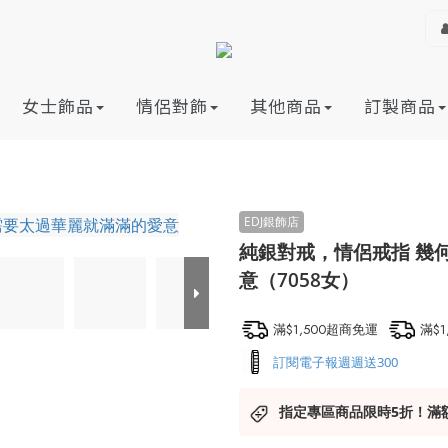
女士飾品
情侶對飾
其他商品
訂製商品
純銀對戒，情侶戒指 幾
意（7058女）
滿$1,500超商免運
滿$
訂閱電子報週週送300
指定專區商品限時5折！滿