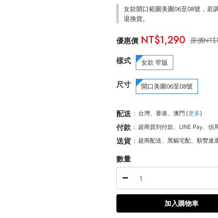
女款開口範圍美圍06至08號，
退換貨。
NT$1,290
NT$
樣式
女款 窄版
尺寸
開口美圍06至08號
配送
:
台灣、香港、澳門
(
更多
)
付款
:
超商貨到付款、LINE Pay、信
送貨
:
超商配送、黑貓宅配、順豐速
數量
加入購物車