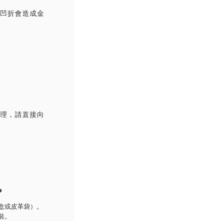
覆凹折會造成金
處理，請直接向
P
盒或皮革袋）。
裝。