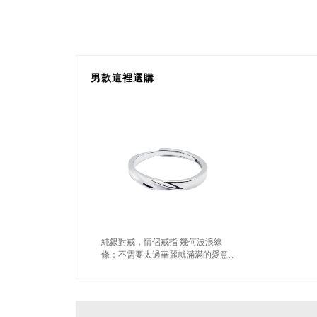
男款這裡選購
純銀對戒，情侶戒指 幾何波浪線
條；不需要太過華麗就滿滿的愛意
（7058男）