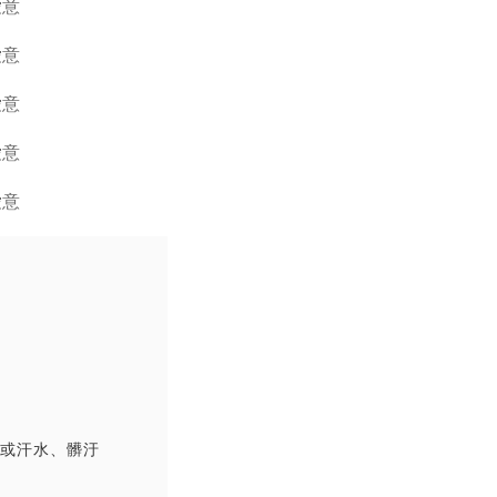
撞或汗水、髒汙