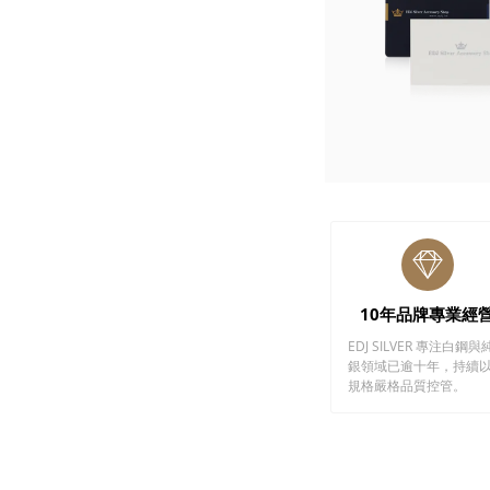
10年品牌專業經
EDJ SILVER 專注白鋼與
銀領域已逾十年，持續
規格嚴格品質控管。