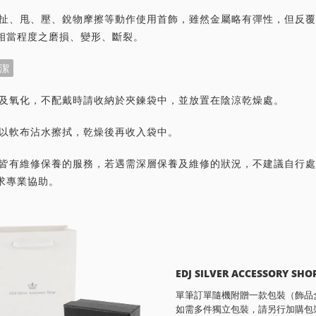
力拉扯、甩、壓、銳物摩擦等動作使用首飾，雖然金屬略有彈性，但反
相當程度之磨損、變形、斷裂。
潔
灰塵及氧化，不配戴時請收納於夾鍊袋中，並放置在陰涼乾燥處。
潔請以軟布沾水擦拭，乾燥後再收入袋中。
首飾皆有維修保養的服務，若遇需深層保養及維修的狀況，不建議自行
求專業協助。
EDJ SILVER ACCESSORY SHO
單筆訂單隨機附贈一款包裝（飾品
如需多件獨立包裝，請另行加購包