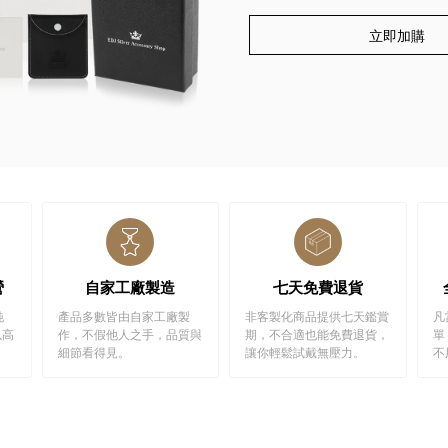
立即加購
營
自家工廠製造
七天免費退貨
純
產品多數皆由自家工廠製
非客製化商品提供七天鑑賞
凡
以高
作，不假他人之手，品質與
期，不合適也能免費退貨，
單
細節看得見。
讓你輕鬆試戴無壓力。
不