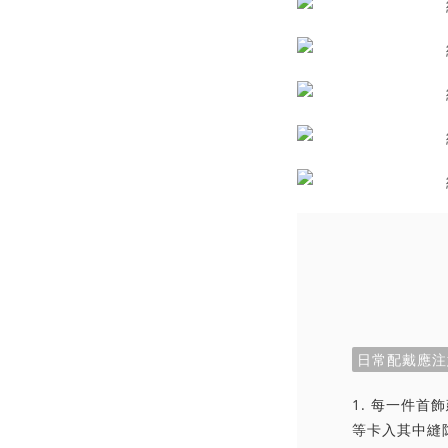
日常配戴應注
1. 每一件
等卡入其中縫