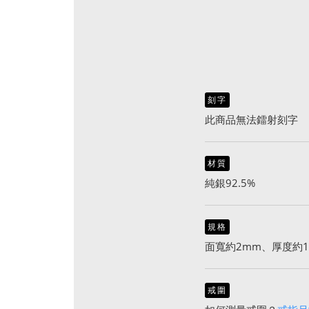
刻字
此商品無法鐳射刻字
材質
純銀92.5%
規格
面寬約2mm、厚度約1.
戒圍