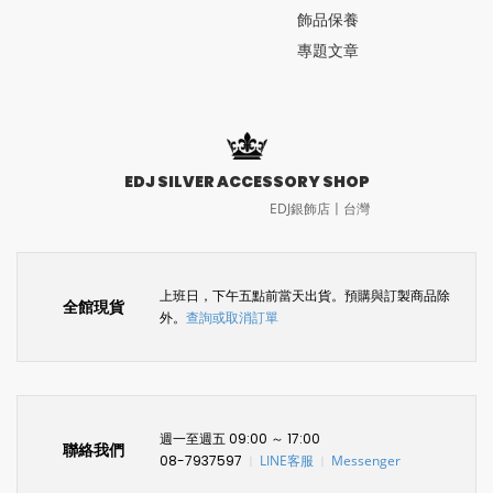
飾品保養
專題文章
EDJ SILVER ACCESSORY SHOP
EDJ銀飾店〡台灣
上班日，下午五點前當天出貨。預購與訂製商品除
全館現貨
外。
查詢或取消訂單
週一至週五 09:00 ～ 17:00
聯絡我們
08-7937597
LINE客服
Messenger
〡
〡