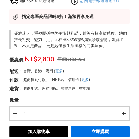
滿HK$500香港免運
訂閱電子報週週送300
指定專區商品限時5折！滿額再享免運！
優雅迷人，重視關係中的平衡與和諧，對美有極高敏感度。她們
擅長社交、魅力十足。天秤座S925純銀項鍊線條流暢，氣質出
眾，不只是飾品，更是她優雅生活風格的完美延伸。
NT$2,800
NT$3,250
配送
:
台灣、香港、澳門
(
更多
)
付款
:
超商貨到付款、LINE Pay、信用卡
(
更多
)
送貨
:
超商配送、黑貓宅配、順豐速運、智能櫃
數量
加入購物車
立即購買