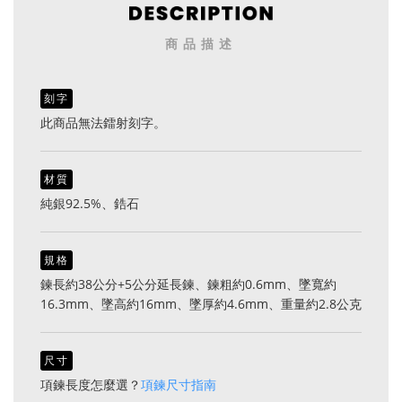
商品描述
刻字
此商品無法鐳射刻字。
材質
純銀92.5%、鋯石
規格
鍊長約38公分+5公分延長鍊、鍊粗約0.6mm、墜寬約
16.3mm、墜高約16mm、墜厚約4.6mm、重量約2.8公克
尺寸
項鍊長度怎麼選？
項鍊尺寸指南