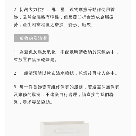
2. 切勿大力拉扯、甩、壓、銳物摩擦等動作使用首
飾，雖然金屬略有彈性，但反覆凹折會造成金屬疲
勞，產生相當程度之磨損、變形、斷裂。
一般收納及清潔
1. 為避免灰塵及氧化，不配戴時請收納於夾鍊袋中，
並放置在陰涼乾燥處。
2. 一般清潔請以軟布沾水擦拭，乾燥後再收入袋中。
3. 每一件首飾皆有維修保養的服務，若遇需深層保養
及維修的狀況，不建議自行處理，請直接向我們聯
繫，尋求專業協助。