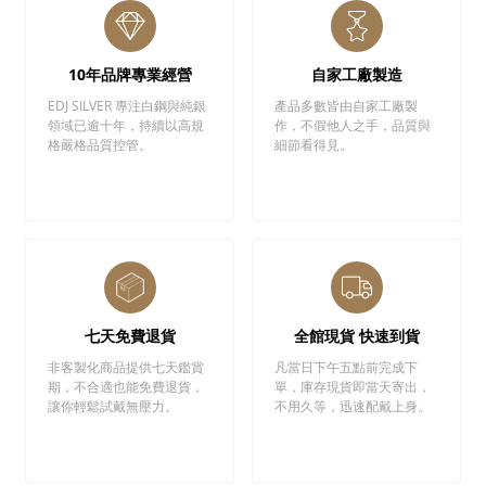
10年品牌專業經營
自家工廠製造
EDJ SILVER 專注白鋼與純銀
產品多數皆由自家工廠製
領域已逾十年，持續以高規
作，不假他人之手，品質與
格嚴格品質控管。
細節看得見。
七天免費退貨
全館現貨 快速到貨
非客製化商品提供七天鑑賞
凡當日下午五點前完成下
期，不合適也能免費退貨，
單，庫存現貨即當天寄出，
讓你輕鬆試戴無壓力。
不用久等，迅速配戴上身。