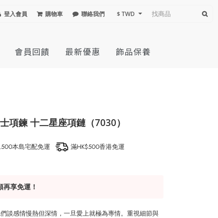
登入會員
購物車
聯絡我們
$ TWD
會員回饋
最新優惠
飾品保養
項鍊 十二星座項鏈（7030）
1,500本島宅配免運
滿HK$500香港免運
額再享免運！
她們談感情慢熱但深情，一旦愛上就極為專情。重視細節與