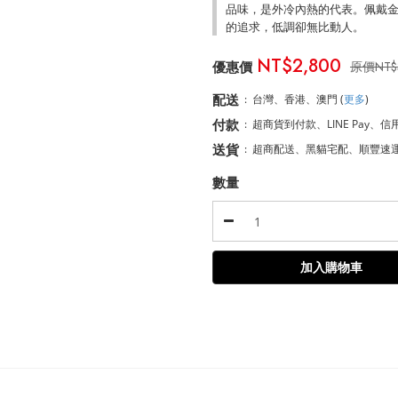
品味，是外冷內熱的代表。佩戴金
的追求，低調卻無比動人。
NT$2,800
NT$
配送
:
台灣、香港、澳門
(
更多
)
付款
:
超商貨到付款、LINE Pay、信
送貨
:
超商配送、黑貓宅配、順豐速
數量
加入購物車