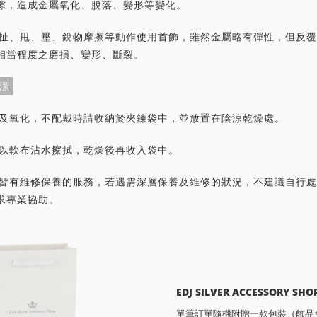
隙，造成金屬氧化、脫落、變形等變化。
力拉扯、甩、壓、銳物摩擦等動作使用首飾，雖然金屬略有彈性，但反
相當程度之磨損、變形、斷裂。
潔
灰塵及氧化，不配戴時請收納於夾鍊袋中，並放置在陰涼乾燥處。
潔請以軟布沾水擦拭，乾燥後再收入袋中。
首飾皆有維修保養的服務，若遇需深層保養及維修的狀況，不建議自行
求專業協助。
EDJ SILVER ACCESSORY SHO
單筆訂單隨機附贈一款包裝（飾品