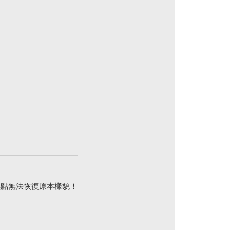
黑點無法恢復原本樣貌！
。