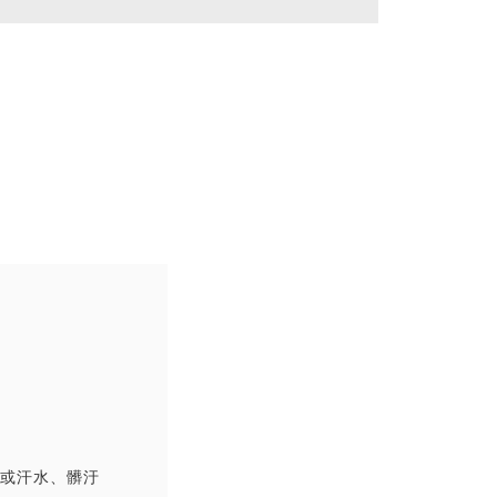
撞或汗水、髒汙