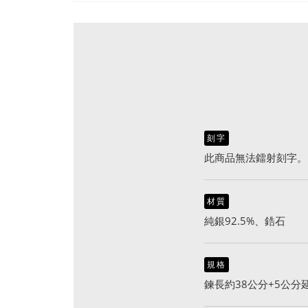
刻字
此商品無法鐳射刻字。
材質
純銀92.5%、鋯石
規格
鍊長約38公分+5公分