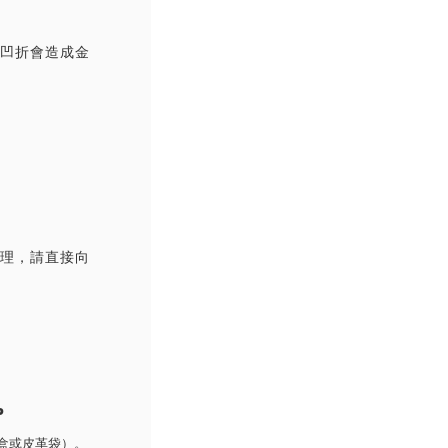
覆凹折會造成金
處理，請直接向
P
盒或皮革袋）。