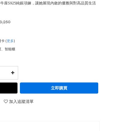
牛座S925純銀項鍊，讓她展現內斂的優雅與對高品質生活
3,250
用卡
(
更多
)
運、智能櫃
立即購買
加入追蹤清單