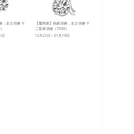
鍊，女士項鍊 十
【魔羯座】純銀項鍊，女士項鍊 十
0）
二星座項鏈（7030）
1日
12月22日～01月19日