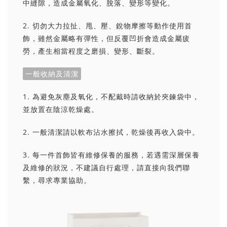
中縫隙，造成金屬氧化、脫落、變形等變化。
2. 切勿大力拉扯、甩、壓、銳物摩擦等動作使用首
飾，雖然金屬略有彈性，但反覆凹折會造成金屬疲
勞，產生相當程度之磨損、變形、斷裂。
一般收納及清潔
1. 為避免灰塵及氧化，不配戴時請收納於夾鍊袋中，
並放置在陰涼乾燥處。
2. 一般清潔請以軟布沾水擦拭，乾燥後再收入袋中。
3. 每一件首飾皆有維修保養的服務，若遇需深層保養
及維修的狀況，不建議自行處理，請直接向我們聯
繫，尋求專業協助。