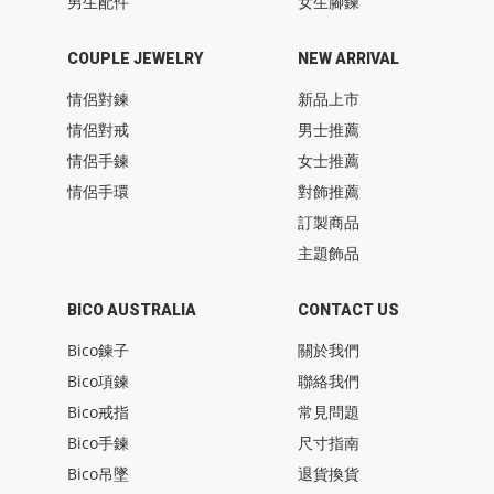
男生配件
女生腳鍊
COUPLE JEWELRY
NEW ARRIVAL
情侶對鍊
新品上市
情侶對戒
男士推薦
情侶手鍊
女士推薦
情侶手環
對飾推薦
訂製商品
主題飾品
BICO AUSTRALIA
CONTACT US
Bico鍊子
關於我們
Bico項鍊
聯絡我們
Bico戒指
常見問題
Bico手鍊
尺寸指南
Bico吊墜
退貨換貨