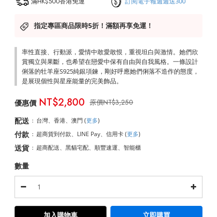
滿HK$500香港免運
訂閱電子報週週送300
指定專區商品限時5折！滿額再享免運！
率性直接、行動派，愛情中敢愛敢恨，重視坦白與激情。她們欣
賞獨立與果斷，也希望在戀愛中保有自由與自我風格。一條設計
俐落的牡羊座S925純銀項鍊，剛好呼應她們俐落不造作的態度，
是展現個性與星座能量的完美飾品。
NT$2,800
NT$3,250
配送
:
台灣、香港、澳門
(
更多
)
付款
:
超商貨到付款、LINE Pay、信用卡
(
更多
)
送貨
:
超商配送、黑貓宅配、順豐速運、智能櫃
數量
加入購物車
立即購買