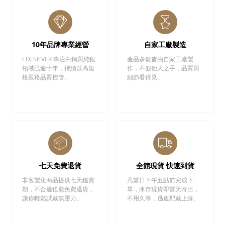
10年品牌專業經營
自家工廠製造
EDJ SILVER 專注白鋼與純銀
產品多數皆由自家工廠製
領域已逾十年，持續以高規
作，不假他人之手，品質與
格嚴格品質控管。
細節看得見。
七天免費退貨
全館現貨 快速到貨
非客製化商品提供七天鑑賞
凡當日下午五點前完成下
期，不合適也能免費退貨，
單，庫存現貨即當天寄出，
讓你輕鬆試戴無壓力。
不用久等，迅速配戴上身。