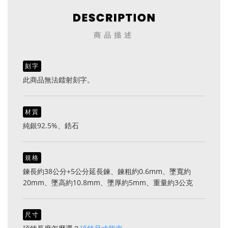
商品描述
刻字
此商品無法鐳射刻字。
材質
純銀92.5%、鋯石
規格
鍊長約38公分+5公分延長鍊、鍊粗約0.6mm、墜寬約
20mm、墜高約10.8mm、墜厚約5mm、重量約3公克
尺寸