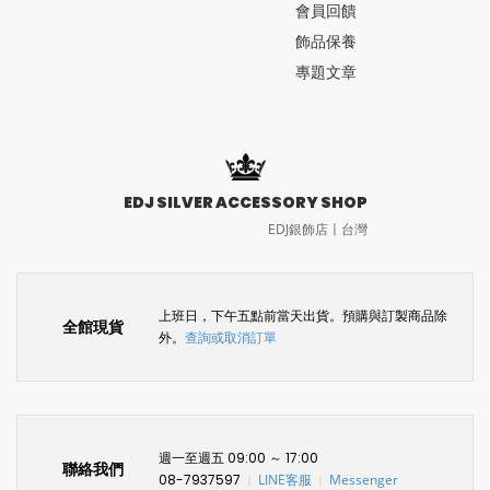
會員回饋
飾品保養
專題文章
EDJ SILVER ACCESSORY SHOP
EDJ銀飾店〡台灣
上班日，下午五點前當天出貨。預購與訂製商品除
全館現貨
外。
查詢或取消訂單
週一至週五 09:00 ～ 17:00
聯絡我們
08-7937597
LINE客服
Messenger
〡
〡