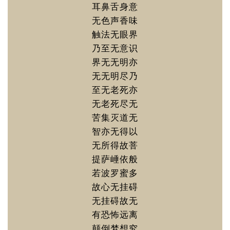
耳鼻舌身意
无色声香味
触法无眼界
乃至无意识
界无无明亦
无无明尽乃
至无老死亦
无老死尽无
苦集灭道无
智亦无得以
无所得故菩
提萨崜依般
若波罗蜜多
故心无挂碍
无挂碍故无
有恐怖远离
颠倒梦想究