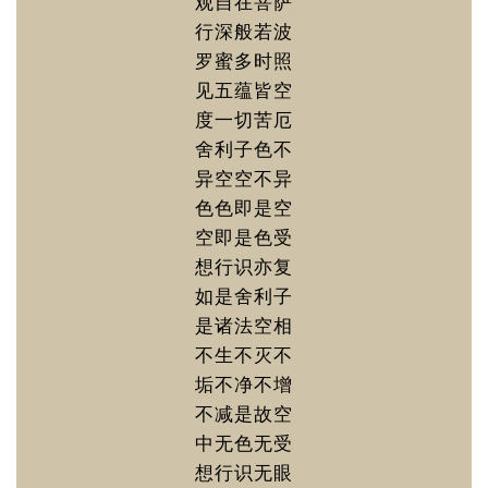
观自在菩萨
行深般若波
罗蜜多时照
见五蕴皆空
度一切苦厄
舍利子色不
异空空不异
色色即是空
空即是色受
想行识亦复
如是舍利子
是诸法空相
不生不灭不
垢不净不增
不减是故空
中无色无受
想行识无眼