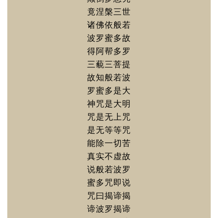
竟涅槃三世
诸佛依般若
波罗蜜多故
得阿帮多罗
三藐三菩提
故知般若波
罗蜜多是大
神咒是大明
咒是无上咒
是无等等咒
能除一切苦
真实不虚故
说般若波罗
蜜多咒即说
咒曰揭谛揭
谛波罗揭谛