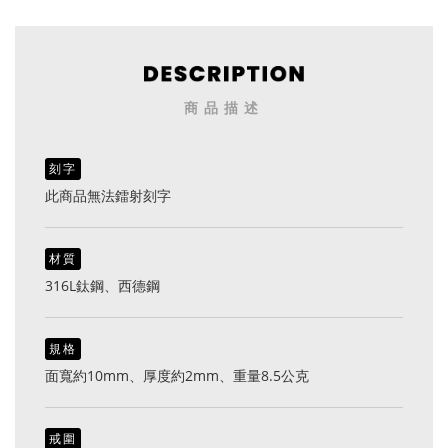
商品描述
刻字
此商品無法鐳射刻字
材質
316L鈦鋼、西德鋼
規格
面寬約10mm、厚度約2mm、重量8.5公克
戒圍