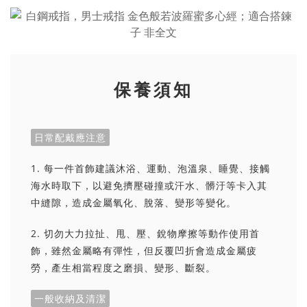
保養須知
日常配戴應注意
1. 每一件首飾建議沐浴、運動、泡溫泉、睡覺、接觸
海水時取下，以避免擠壓碰撞或汗水、髒汙等卡入其
中縫隙，造成金屬氧化、脫落、變形等變化。
2. 切勿大力拉扯、甩、壓、銳物摩擦等動作使用首
飾，雖然金屬略有彈性，但反覆凹折會造成金屬疲
勞，產生相當程度之磨損、變形、斷裂。
一般收納及清潔