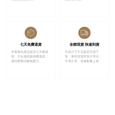
七天免費退貨
全館現貨 快速到貨
非客製化商品提供七天鑑賞
凡當日下午五點前完成下
期，不合適也能免費退貨，
單，庫存現貨即當天寄出，
讓你輕鬆試戴無壓力。
不用久等，迅速配戴上身。