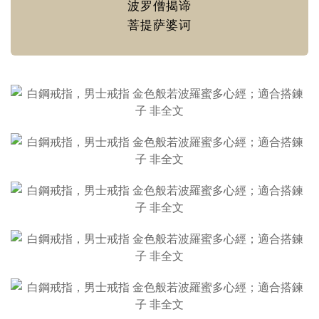
波罗僧揭谛
菩提萨婆诃