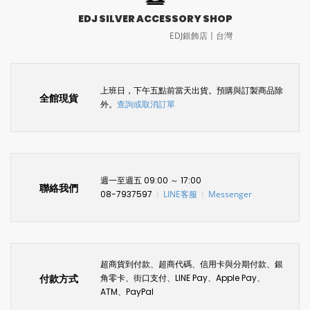
EDJ SILVER ACCESSORY SHOP
EDJ銀飾店〡台灣
上班日，下午五點前當天出貨。預購與訂製商品除
全館現貨
外。
查詢或取消訂單
週一至週五 09:00 ～ 17:00
聯絡我們
08-7937597
LINE客服
Messenger
〡
〡
超商貨到付款、超商代碼、信用卡與分期付款、銀
付款方式
角零卡、街口支付、LINE Pay、Apple Pay、
ATM、PayPal