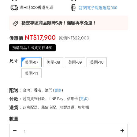
滿HK$500香港免運
訂閱電子報週週送300
指定專區商品限時5折！滿額再享免運！
NT$17,900
NT$22,000
預購商品！出貨另行通知
尺寸
美圍-07
美圍-08
美圍-09
美圍-10
美圍-11
配送
:
台灣、香港、澳門
(
更多
)
付款
:
超商貨到付款、LINE Pay、信用卡
(
更多
)
送貨
:
超商配送、黑貓宅配、順豐速運、智能櫃
數量