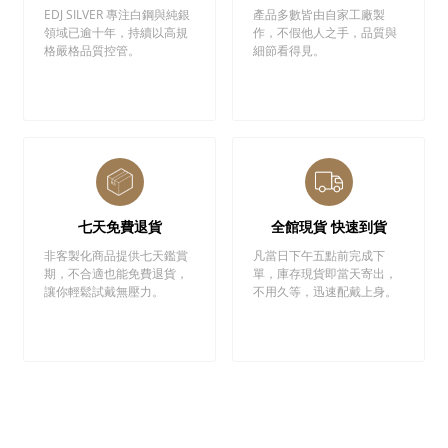
EDJ SILVER 專注白鋼與純銀
產品多數皆由自家工廠製
領域已逾十年，持續以高規
作，不假他人之手，品質與
格嚴格品質控管。
細節看得見。
七天免費退貨
全館現貨 快速到貨
非客製化商品提供七天鑑賞
凡當日下午五點前完成下
期，不合適也能免費退貨，
單，庫存現貨即當天寄出，
讓你輕鬆試戴無壓力。
不用久等，迅速配戴上身。