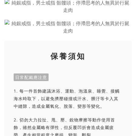
保養須知
日常配戴應注意
1. 每一件首飾建議沐浴、運動、泡溫泉、睡覺、接觸
海水時取下，以避免擠壓碰撞或汗水、髒汙等卡入其
中縫隙，造成金屬氧化、脫落、變形等變化。
2. 切勿大力拉扯、甩、壓、銳物摩擦等動作使用首
飾，雖然金屬略有彈性，但反覆凹折會造成金屬疲
勞，產生相當程度之磨損、變形、斷裂。