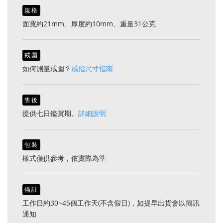
規格
面寬約21mm、厚度約10mm、重量31公克
戒圍
如何測量戒圍？
戒指尺寸指南
售後
提供七日鑑賞期。
詳細說明
包裝
樣式僅供參考，依實際為準
備註
工作日約30~45個工作天(不含假日)，如提早出貨會以簡訊
通知