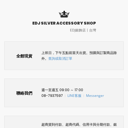
EDJ SILVER ACCESSORY SHOP
EDJ銀飾店〡台灣
上班日，下午五點前當天出貨。預購與訂製商品除
全館現貨
外。
查詢或取消訂單
週一至週五 09:00 ～ 17:00
聯絡我們
08-7937597
LINE客服
Messenger
〡
〡
超商貨到付款、超商代碼、信用卡與分期付款、銀