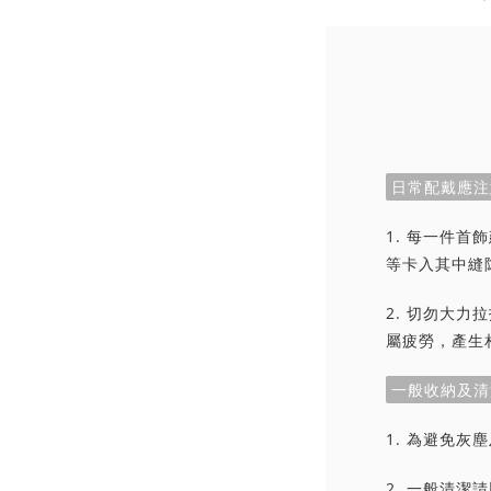
日常配戴應注
1. 每一件
等卡入其中縫
2. 切勿大
屬疲勞，產生
一般收納及清
1. 為避免
2. 一般清