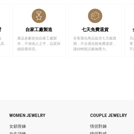
營
自家工廠製造
七天免費退貨
純
產品多數皆由自家工廠製
非客製化商品提供七天鑑賞
凡
以高
作，不假他人之手，品質與
期，不合適也能免費退貨，
單
細節看得見。
讓你輕鬆試戴無壓力。
不
WOMEN JEWELRY
COUPLE JEWELRY
女鎖骨鍊
情侶對鍊
女生項鍊
情侶對戒