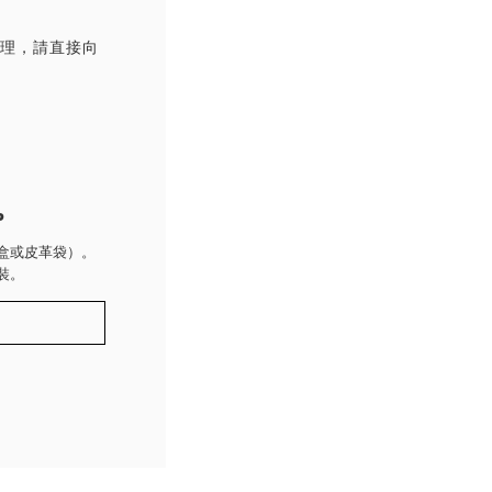
處理，請直接向
P
盒或皮革袋）。
裝。