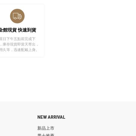
全館現貨 快速到貨
當日下午五點前完成下
，庫存現貨即當天寄出，
用久等，迅速配戴上身。
NEW ARRIVAL
新品上市
男士推薦