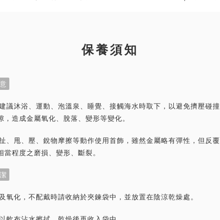
保養須知
意
首飾建議沐浴、運動、泡溫泉、睡覺、接觸海水時取下，以避免擠壓碰
隙，造成金屬氧化、脫落、變形等變化。
力拉扯、甩、壓、銳物摩擦等動作使用首飾，雖然金屬略有彈性，但反
相當程度之磨損、變形、斷裂。
潔
灰塵及氧化，不配戴時請收納於夾鍊袋中，並放置在陰涼乾燥處。
潔請以軟布沾水擦拭，乾燥後再收入袋中。