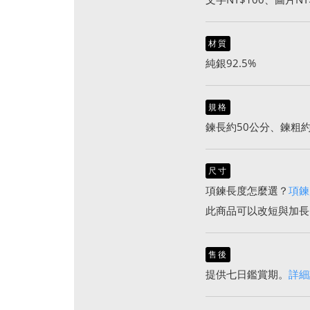
材質
純銀92.5%
規格
鍊長約50公分、鍊粗約
尺寸
項鍊長度怎麼選？
項鍊
此商品可以改短與加長
售後
提供七日鑑賞期。
詳細