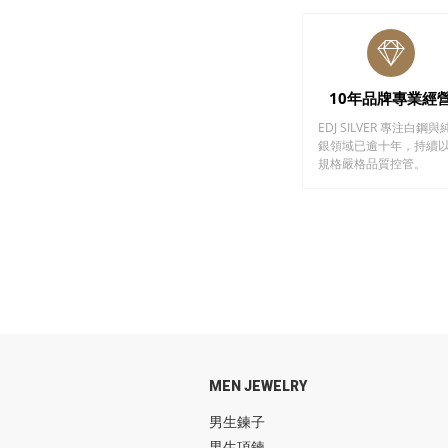
10年品牌專業經
EDJ SILVER 專注白鋼與
銀領域已逾十年，持續
規格嚴格品質控管。
MEN JEWELRY
男生鍊子
男生項鍊