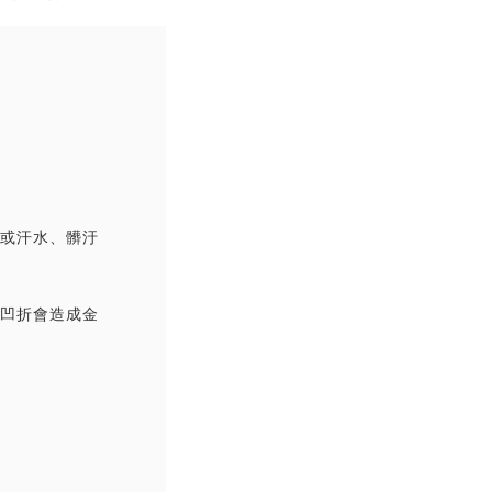
撞或汗水、髒汙
覆凹折會造成金