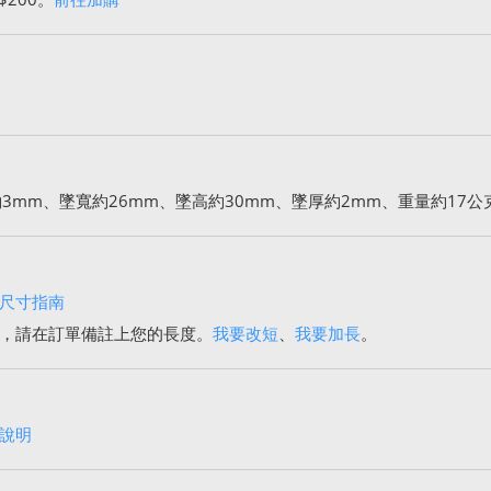
3mm、墜寬約26mm、墜高約30mm、墜厚約2mm、重量約17公
尺寸指南
，請在訂單備註上您的長度。
我要改短
、
我要加長
。
說明