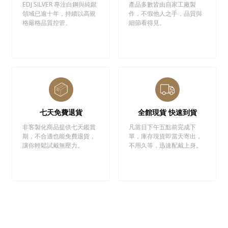
EDJ SILVER 專注白鋼與純銀
產品多數皆由自家工廠製
領域已逾十年，持續以高規
作，不假他人之手，品質與
格嚴格品質控管。
細節看得見。
七天免費退貨
全館現貨 快速到貨
非客製化商品提供七天鑑賞
凡當日下午五點前完成下
期，不合適也能免費退貨，
單，庫存現貨即當天寄出，
讓你輕鬆試戴無壓力。
不用久等，迅速配戴上身。