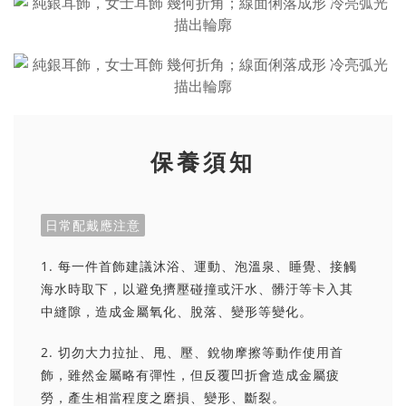
保養須知
日常配戴應注意
1. 每一件首飾建議沐浴、運動、泡溫泉、睡覺、接觸
海水時取下，以避免擠壓碰撞或汗水、髒汙等卡入其
中縫隙，造成金屬氧化、脫落、變形等變化。
2. 切勿大力拉扯、甩、壓、銳物摩擦等動作使用首
飾，雖然金屬略有彈性，但反覆凹折會造成金屬疲
勞，產生相當程度之磨損、變形、斷裂。