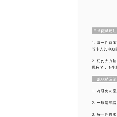
日常配戴應注
1. 每一件
等卡入其中縫
2. 切勿大
屬疲勞，產生
一般收納及清
1. 為避免
2. 一般清
3. 每一件