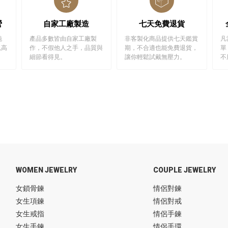
營
自家工廠製造
七天免費退貨
純
產品多數皆由自家工廠製
非客製化商品提供七天鑑賞
凡
以高
作，不假他人之手，品質與
期，不合適也能免費退貨，
單
細節看得見。
讓你輕鬆試戴無壓力。
不
WOMEN JEWELRY
COUPLE JEWELRY
女鎖骨鍊
情侶對鍊
女生項鍊
情侶對戒
女生戒指
情侶手鍊
女生手鍊
情侶手環