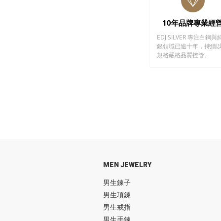
10年品牌專業經
EDJ SILVER 專注白鋼與
銀領域已逾十年，持續
規格嚴格品質控管。
MEN JEWELRY
男生鍊子
男生項鍊
男生戒指
男生手鍊