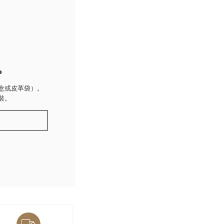
P
盒或皮革袋）。
裝。