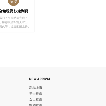
全館現貨 快速到貨
當日下午五點前完成下
，庫存現貨即當天寄出，
用久等，迅速配戴上身。
NEW ARRIVAL
新品上市
男士推薦
女士推薦
對飾推薦