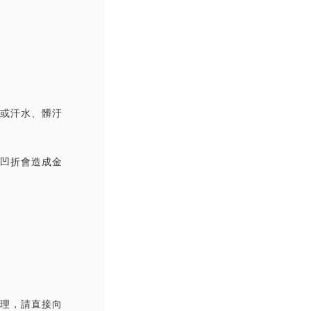
撞或汗水、髒汙
覆凹折會造成金
處理，請直接向