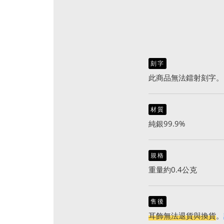
刻字
此商品無法鐳射刻字。
材質
純銀99.9%
規格
重量約0.4公克
售後
耳飾無法退貨與換貨
。