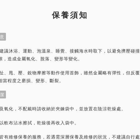
保養須知
意
首飾建議沐浴、運動、泡溫泉、睡覺、接觸海水時取下，以避免擠壓碰
隙，造成金屬氧化、脫落、變形等變化。
力拉扯、甩、壓、銳物摩擦等動作使用首飾，雖然金屬略有彈性，但反
相當程度之磨損、變形、斷裂。
潔
灰塵及氧化，不配戴時請收納於夾鍊袋中，並放置在陰涼乾燥處。
潔請以軟布沾水擦拭，乾燥後再收入袋中。
首飾皆有維修保養的服務，若遇需深層保養及維修的狀況，不建議自行