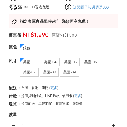
滿HK$500香港免運
訂閱電子報週週送300
指定專區商品限時5折！滿額再享免運！
NT$1,290
NT$1,800
顏色
銀色
尺寸
美圍-3.5
美圍-04
美圍-05
美圍-06
美圍-07
美圍-08
美圍-09
配送
:
台灣、香港、澳門
(
更多
)
付款
:
超商貨到付款、LINE Pay、信用卡
(
更多
)
送貨
:
超商配送、黑貓宅配、順豐速運、智能櫃
數量