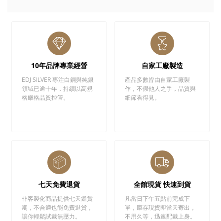
10年品牌專業經營
自家工廠製造
EDJ SILVER 專注白鋼與純銀
產品多數皆由自家工廠製
領域已逾十年，持續以高規
作，不假他人之手，品質與
格嚴格品質控管。
細節看得見。
七天免費退貨
全館現貨 快速到貨
非客製化商品提供七天鑑賞
凡當日下午五點前完成下
期，不合適也能免費退貨，
單，庫存現貨即當天寄出，
讓你輕鬆試戴無壓力。
不用久等，迅速配戴上身。