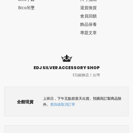
Bico吊墜
退貨換貨
會員回饋
飾品保養
專題文章
EDJ SILVER ACCESSORY SHOP
EDJ銀飾店〡台灣
上班日，下午五點前當天出貨。預購與訂製商品除
全館現貨
外。
查詢或取消訂單