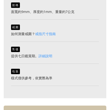
規格
面寬約9mm、厚度約1mm、重量約7公克
戒圍
如何測量戒圍？
戒指尺寸指南
售後
提供七日鑑賞期。
詳細說明
包裝
樣式僅供參考，依實際為準