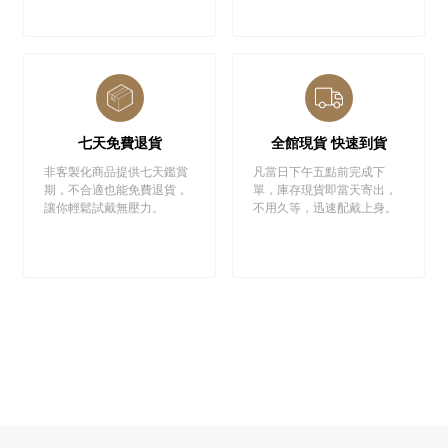
七天免費退貨
全館現貨 快速到貨
非客製化商品提供七天鑑賞
凡當日下午五點前完成下
期，不合適也能免費退貨，
單，庫存現貨即當天寄出，
讓你輕鬆試戴無壓力。
不用久等，迅速配戴上身。