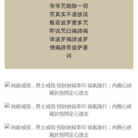
等等咒能除一切
苦真实不虚故说
般若波罗蜜多咒
即说咒曰揭諦揭
谛波罗揭諦波罗
僧揭諦菩提萨婆
诃