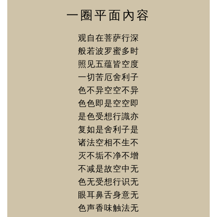
一圈平面內容
观自在菩萨行深
般若波罗蜜多时
照见五蕴皆空度
一切苦厄舍利子
色不异空空不异
色色即是空空即
是色受想行識亦
复如是舍利子是
诸法空相不生不
灭不垢不净不增
不减是故空中无
色无受想行识无
眼耳鼻舌身意无
色声香味触法无