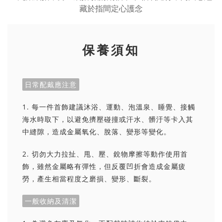
保養須知
日常配戴應注意
1. 每一件首飾建議沐浴、運動、泡溫泉、睡覺、接觸
海水時取下，以避免擠壓碰撞或汗水、髒汙等卡入其
中縫隙，造成金屬氧化、脫落、變形等變化。
2. 切勿大力拉扯、甩、壓、銳物摩擦等動作使用首
飾，雖然金屬略有彈性，但反覆凹折會造成金屬疲
勞，產生相當程度之磨損、變形、斷裂。
一般收納及清潔