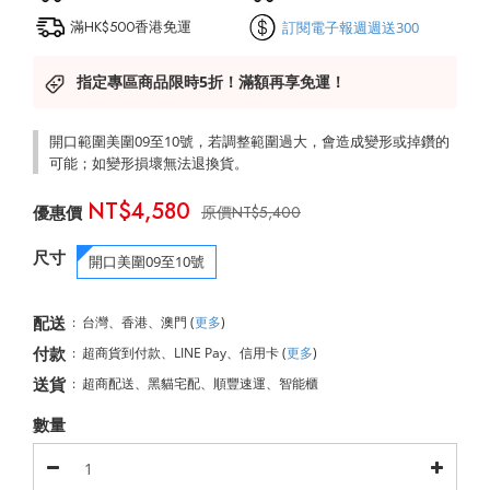
滿HK$500香港免運
訂閱電子報週週送300
指定專區商品限時5折！滿額再享免運！
開口範圍美圍09至10號，若調整範圍過大，會造成變形或掉鑽的
可能；如變形損壞無法退換貨。
NT$4,580
NT$5,400
尺寸
開口美圍09至10號
配送
:
台灣、香港、澳門
(
更多
)
付款
:
超商貨到付款、LINE Pay、信用卡
(
更多
)
送貨
:
超商配送、黑貓宅配、順豐速運、智能櫃
數量