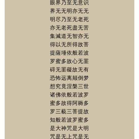
眼界乃至无意识
界无无明亦无无
明尽乃至无老死
亦无老死盡无苦
集滅道无智亦无
得以无所得故菩
提薩埵依般若波
罗蜜多故心无罣
碍无罣礙故无有
恐怖远离颠倒梦
想究竟涅槃三世
诸佛依般若波罗
蜜多故得阿耨多
罗三藐三菩提故
知般若波罗蜜多
是大神咒是大明
咒是无上咒是无