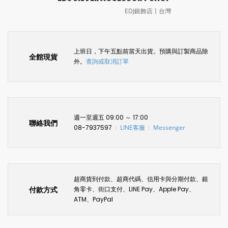
EDJ銀飾店〡台灣
上班日，下午五點前當天出貨。預購與訂製商品除
全館現貨
外。
查詢或取消訂單
週一至週五 09:00 ～ 17:00
聯絡我們
08-7937597
LINE客服
Messenger
〡
〡
超商貨到付款、超商代碼、信用卡與分期付款、銀
付款方式
角零卡、街口支付、LINE Pay、Apple Pay、
ATM、PayPal