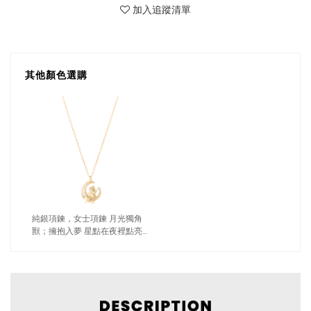
加入追蹤清單
其他顏色選購
純銀項鍊，女士項鍊 月光獨角
獸；擁抱入夢 星點在夜裡點亮
心願（4198金色）