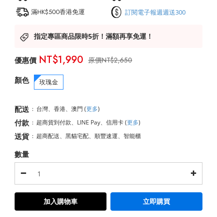
滿HK$500香港免運
訂閱電子報週週送300
指定專區商品限時5折！滿額再享免運！
NT$1,990
NT$2,650
顏色
玫瑰金
配送
:
台灣、香港、澳門
(
更多
)
付款
:
超商貨到付款、LINE Pay、信用卡
(
更多
)
送貨
:
超商配送、黑貓宅配、順豐速運、智能櫃
數量
加入購物車
立即購買