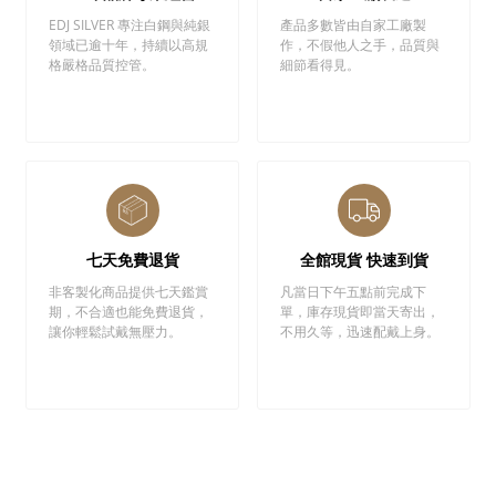
EDJ SILVER 專注白鋼與純銀
產品多數皆由自家工廠製
領域已逾十年，持續以高規
作，不假他人之手，品質與
格嚴格品質控管。
細節看得見。
七天免費退貨
全館現貨 快速到貨
非客製化商品提供七天鑑賞
凡當日下午五點前完成下
期，不合適也能免費退貨，
單，庫存現貨即當天寄出，
讓你輕鬆試戴無壓力。
不用久等，迅速配戴上身。