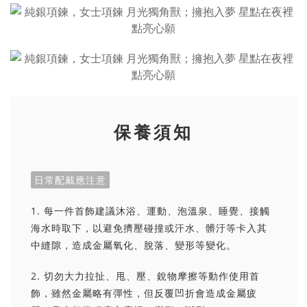
保養須知
日常配戴應注意
1. 每一件首飾建議沐浴、運動、泡溫泉、睡覺、接觸
海水時取下，以避免擠壓碰撞或汗水、髒汙等卡入其
中縫隙，造成金屬氧化、脫落、變形等變化。
2. 切勿大力拉扯、甩、壓、銳物摩擦等動作使用首
飾，雖然金屬略有彈性，但反覆凹折會造成金屬疲