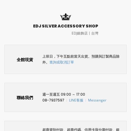
EDJ SILVER ACCESSORY SHOP
EDJ銀飾店〡台灣
上班日，下午五點前當天出貨。預購與訂製商品除
全館現貨
外。
查詢或取消訂單
週一至週五 09:00 ～ 17:00
聯絡我們
08-7937597
LINE客服
Messenger
〡
〡
超商貨到付款、超商代碼、信用卡與分期付款、銀