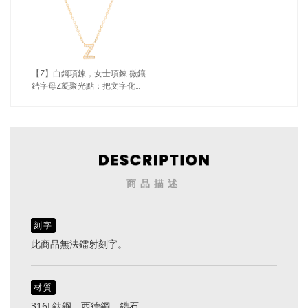
【Z】白鋼項鍊，女士項鍊 微鑲
鋯字母Z凝聚光點；把文字化為
專屬記號（4189 Z）
商品描述
刻字
此商品無法鐳射刻字。
材質
316L鈦鋼、西德鋼、鋯石