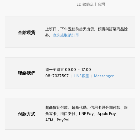
EDJ銀飾店〡台灣
上班日，下午五點前當天出貨。預購與訂製商品除
全館現貨
外。
查詢或取消訂單
週一至週五 09:00 ～ 17:00
聯絡我們
08-7937597
LINE客服
Messenger
〡
〡
超商貨到付款、超商代碼、信用卡與分期付款、銀
付款方式
角零卡、街口支付、LINE Pay、Apple Pay、
ATM、PayPal