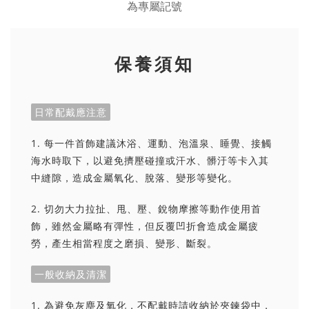
保養須知
日常配戴應注意
1. 每一件首飾建議沐浴、運動、泡溫泉、睡覺、接觸
海水時取下，以避免擠壓碰撞或汗水、髒汙等卡入其
中縫隙，造成金屬氧化、脫落、變形等變化。
2. 切勿大力拉扯、甩、壓、銳物摩擦等動作使用首
飾，雖然金屬略有彈性，但反覆凹折會造成金屬疲
勞，產生相當程度之磨損、變形、斷裂。
一般收納及清潔
1. 為避免灰塵及氧化，不配戴時請收納於夾鍊袋中，