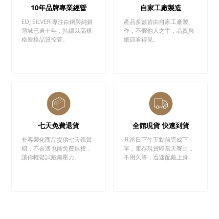
10年品牌專業經營
自家工廠製造
EDJ SILVER 專注白鋼與純銀
產品多數皆由自家工廠製
領域已逾十年，持續以高規
作，不假他人之手，品質與
格嚴格品質控管。
細節看得見。
七天免費退貨
全館現貨 快速到貨
非客製化商品提供七天鑑賞
凡當日下午五點前完成下
期，不合適也能免費退貨，
單，庫存現貨即當天寄出，
讓你輕鬆試戴無壓力。
不用久等，迅速配戴上身。