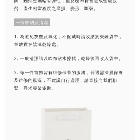
飾，雖然金屬略有彈性，但反覆凹折會造成金屬疲
勞，產生相當程度之磨損、變形、斷裂。
一般收納及清潔
1. 為避免灰塵及氧化，不配戴時請收納於夾鍊袋中，
並放置在陰涼乾燥處。
2. 一般清潔請以軟布沾水擦拭，乾燥後再收入袋中。
3. 每一件首飾皆有維修保養的服務，若遇需深層保養
及維修的狀況，不建議自行處理，請直接向我們聯
繫，尋求專業協助。