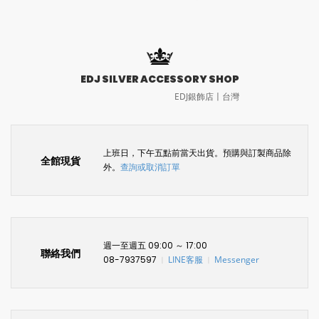
EDJ SILVER ACCESSORY SHOP
EDJ銀飾店〡台灣
上班日，下午五點前當天出貨。預購與訂製商品除
全館現貨
外。
查詢或取消訂單
週一至週五 09:00 ～ 17:00
聯絡我們
08-7937597
LINE客服
Messenger
〡
〡