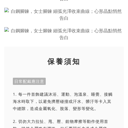
保養須知
日常配戴應注意
1. 每一件首飾建議沐浴、運動、泡溫泉、睡覺、接觸
海水時取下，以避免擠壓碰撞或汗水、髒汙等卡入其
中縫隙，造成金屬氧化、脫落、變形等變化。
2. 切勿大力拉扯、甩、壓、銳物摩擦等動作使用首