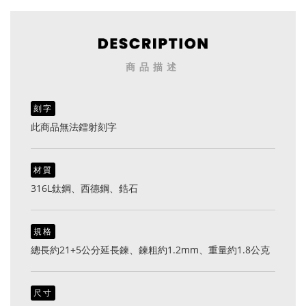
商品描述
刻字
此商品無法鐳射刻字
材質
316L鈦鋼、西德鋼、鋯石
規格
總長約21+5公分延長鍊、鍊粗約1.2mm、重量約1.8公克
尺寸