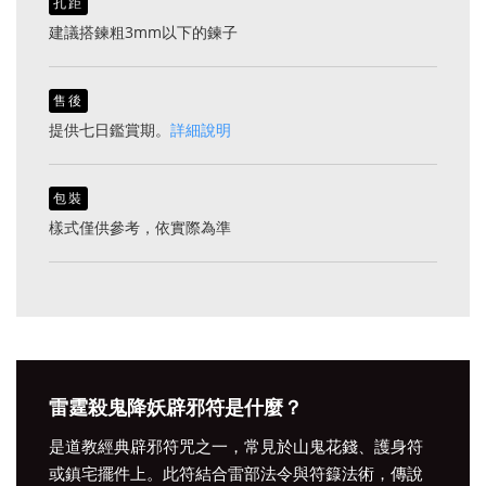
孔距
建議搭鍊粗3mm以下的鍊子
售後
提供七日鑑賞期。
詳細說明
包裝
樣式僅供參考，依實際為準
雷霆殺鬼降妖辟邪符是什麼？
是道教經典辟邪符咒之一，常見於山鬼花錢、護身符
或鎮宅擺件上。此符結合雷部法令與符籙法術，傳說