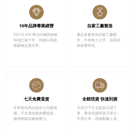
10年品牌專業經營
自家工廠製造
EDJ SILVER 專注白鋼與純銀
產品多數皆由自家工廠製
領域已逾十年，持續以高規
作，不假他人之手，品質與
格嚴格品質控管。
細節看得見。
七天免費退貨
全館現貨 快速到貨
非客製化商品提供七天鑑賞
凡當日下午五點前完成下
期，不合適也能免費退貨，
單，庫存現貨即當天寄出，
讓你輕鬆試戴無壓力。
不用久等，迅速配戴上身。