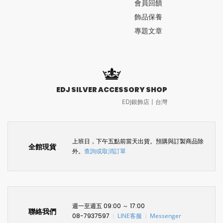
會員回饋
飾品保養
專題文章
EDJ SILVER ACCESSORY SHOP
EDJ銀飾店〡台灣
上班日，下午五點前當天出貨。預購與訂製商品除
全館現貨
外。
查詢或取消訂單
週一至週五 09:00 ～ 17:00
聯絡我們
08-7937597
LINE客服
Messenger
〡
〡