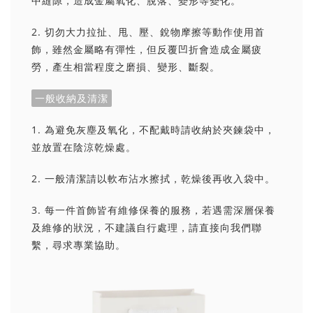
中縫隙，造成金屬氧化、脫落、變形等變化。
2. 切勿大力拉扯、甩、壓、銳物摩擦等動作使用首
飾，雖然金屬略有彈性，但反覆凹折會造成金屬疲
勞，產生相當程度之磨損、變形、斷裂。
一般收納及清潔
1. 為避免灰塵及氧化，不配戴時請收納於夾鍊袋中，
並放置在陰涼乾燥處。
2. 一般清潔請以軟布沾水擦拭，乾燥後再收入袋中。
3. 每一件首飾皆有維修保養的服務，若遇需深層保養
及維修的狀況，不建議自行處理，請直接向我們聯
繫，尋求專業協助。