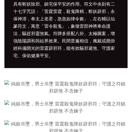
具有斬妖除邪、鎮宅保平安的作用。符文中央刻有二
十七字咒語：「雷霆雷霆，殺鬼降精，斬妖辟邪，永
保神清，奉太上老君，急急如律令敕」，左右輔以仙
篆符文，寓意「雷令殺鬼」，象徵雷部神將奉命護
法，驅趕邪靈煞氣。符牌多搭配八卦、太極圖案，增
強陰陽調和與結界效果。民間普遍相信，佩戴或懸掛
經科儀開光的雷霆辟邪符，能有效驅邪避煞、守護家
宅、保佑健康平安。