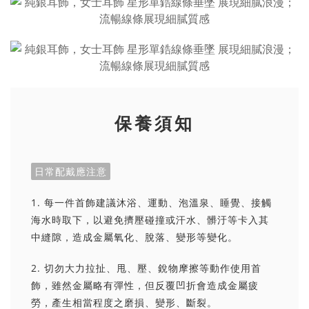
保養須知
日常配戴應注意
1. 每一件首飾建議沐浴、運動、泡溫泉、睡覺、接觸
海水時取下，以避免擠壓碰撞或汗水、髒汙等卡入其
中縫隙，造成金屬氧化、脫落、變形等變化。
2. 切勿大力拉扯、甩、壓、銳物摩擦等動作使用首
飾，雖然金屬略有彈性，但反覆凹折會造成金屬疲
勞，產生相當程度之磨損、變形、斷裂。