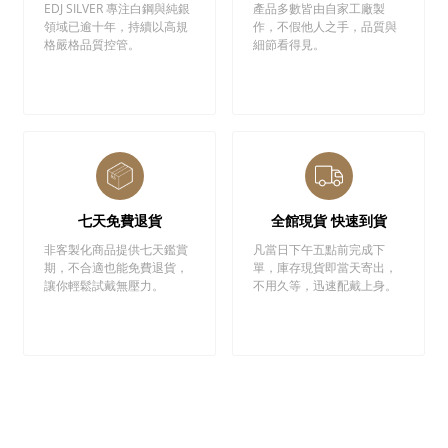
EDJ SILVER 專注白鋼與純銀
產品多數皆由自家工廠製
領域已逾十年，持續以高規
作，不假他人之手，品質與
格嚴格品質控管。
細節看得見。
七天免費退貨
全館現貨 快速到貨
非客製化商品提供七天鑑賞
凡當日下午五點前完成下
期，不合適也能免費退貨，
單，庫存現貨即當天寄出，
讓你輕鬆試戴無壓力。
不用久等，迅速配戴上身。