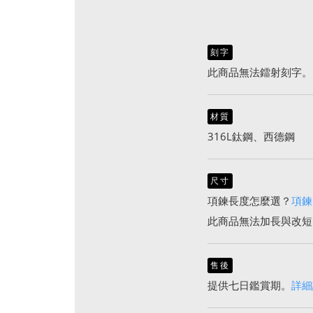
刻字
此商品無法鐳射刻字。
材質
316L鈦鋼、西德鋼
尺寸
項鍊長度怎麼選？
項鍊
此商品無法加長與改短
售後
提供七日鑑賞期。
詳細