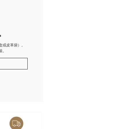
P
盒或皮革袋）。
裝。