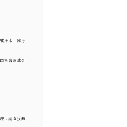
撞或汗水、髒汙
覆凹折會造成金
處理，請直接向