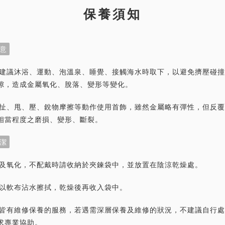
保養須知
意
首飾建議沐浴、運動、泡溫泉、睡覺、接觸海水時取下，以避免擠壓碰
隙，造成金屬氧化、脫落、變形等變化。
力拉扯、甩、壓、銳物摩擦等動作使用首飾，雖然金屬略有彈性，但反
相當程度之磨損、變形、斷裂。
潔
灰塵及氧化，不配戴時請收納於夾鍊袋中，並放置在陰涼乾燥處。
潔請以軟布沾水擦拭，乾燥後再收入袋中。
首飾皆有維修保養的服務，若遇需深層保養及維修的狀況，不建議自行
求專業協助。