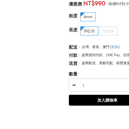
NT$990
NT$1,
粗度
4mm
長度
50公分
55公分
配送
:
台灣、香港、澳門
(
更多
)
付款
:
超商貨到付款、LINE Pay、信
送貨
:
超商配送、黑貓宅配、順豐速
數量
加入購物車