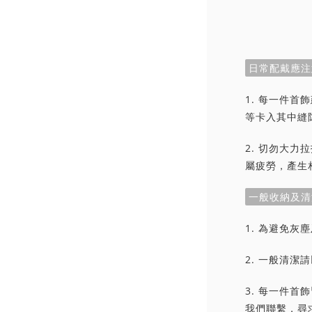
日常配戴應注
1. 每一件
等卡入其中縫
2. 切勿大
屬疲勞，產生
一般收納及清
1. 為避免
2. 一般清
3. 每一件
我們聯繫，尋