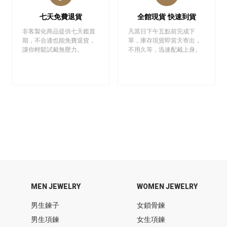
七天免費退貨
全館現貨 快速到貨
非客製化商品提供七天鑑賞
凡當日下午五點前完成下
期，不合適也能免費退貨，
單，庫存現貨即當天寄出，
讓你輕鬆試戴無壓力。
不用久等，迅速配戴上身。
MEN JEWELRY
WOMEN JEWELRY
男生鍊子
女鎖骨鍊
男生項鍊
女生項鍊