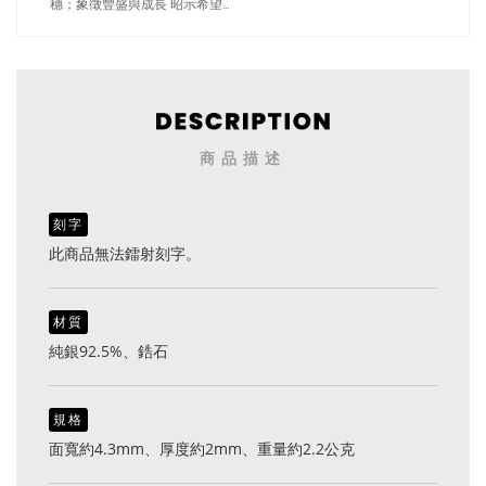
穗；象徵豐盛與成長 昭示希望
與美好（3892男款）
商品描述
刻字
此商品無法鐳射刻字。
材質
純銀92.5%、鋯石
規格
面寬約4.3mm、厚度約2mm、重量約2.2公克