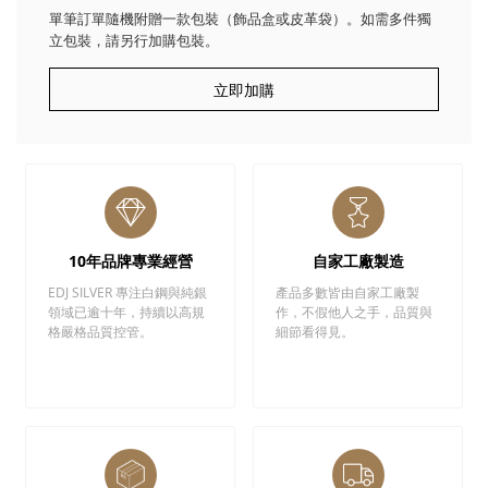
單筆訂單隨機附贈一款包裝（飾品盒或皮革袋）。如需多件獨
立包裝，請另行加購包裝。
立即加購
10年品牌專業經營
自家工廠製造
EDJ SILVER 專注白鋼與純銀
產品多數皆由自家工廠製
領域已逾十年，持續以高規
作，不假他人之手，品質與
格嚴格品質控管。
細節看得見。