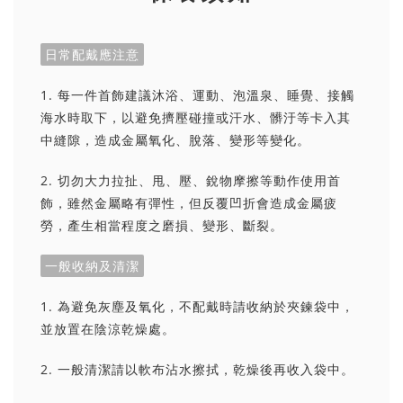
日常配戴應注意
1. 每一件首飾建議沐浴、運動、泡溫泉、睡覺、接觸
海水時取下，以避免擠壓碰撞或汗水、髒汙等卡入其
中縫隙，造成金屬氧化、脫落、變形等變化。
2. 切勿大力拉扯、甩、壓、銳物摩擦等動作使用首
飾，雖然金屬略有彈性，但反覆凹折會造成金屬疲
勞，產生相當程度之磨損、變形、斷裂。
一般收納及清潔
1. 為避免灰塵及氧化，不配戴時請收納於夾鍊袋中，
並放置在陰涼乾燥處。
2. 一般清潔請以軟布沾水擦拭，乾燥後再收入袋中。