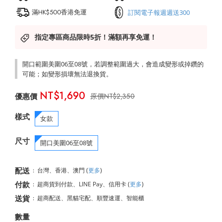
滿HK$500香港免運
訂閱電子報週週送300
指定專區商品限時5折！滿額再享免運！
開口範圍美圍06至08號，若調整範圍過大，會造成變形或掉鑽的
可能；如變形損壞無法退換貨。
NT$1,690
NT$2,350
樣式
女款
尺寸
開口美圍06至08號
配送
:
台灣、香港、澳門
(
更多
)
付款
:
超商貨到付款、LINE Pay、信用卡
(
更多
)
送貨
:
超商配送、黑貓宅配、順豐速運、智能櫃
數量