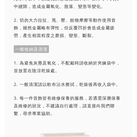
中縫隙，造成金屬氧化、脫落、變形等變化。
2. 切勿大力拉扯、甩、壓、銳物摩擦等動作使用首
飾，雖然金屬略有彈性，但反覆凹折會造成金屬疲
勞，產生相當程度之磨損、變形、斷裂。
一般收納及清潔
1. 為避免灰塵及氧化，不配戴時請收納於夾鍊袋中，
並放置在陰涼乾燥處。
2. 一般清潔請以軟布沾水擦拭，乾燥後再收入袋中。
3. 每一件首飾皆有維修保養的服務，若遇需深層保養
及維修的狀況，不建議自行處理，請直接向我們聯
繫，尋求專業協助。