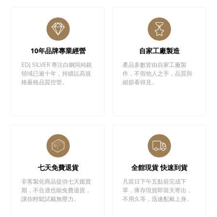
10年品牌專業經營
自家工廠製造
EDJ SILVER 專注白鋼與純銀
產品多數皆由自家工廠製
領域已逾十年，持續以高規
作，不假他人之手，品質與
格嚴格品質控管。
細節看得見。
七天免費退貨
全館現貨 快速到貨
非客製化商品提供七天鑑賞
凡當日下午五點前完成下
期，不合適也能免費退貨，
單，庫存現貨即當天寄出，
讓你輕鬆試戴無壓力。
不用久等，迅速配戴上身。