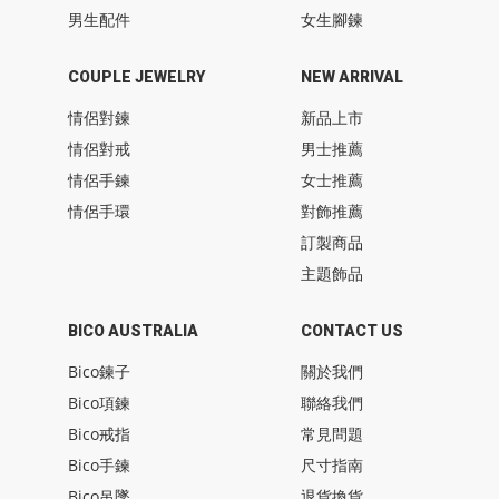
男生配件
女生腳鍊
COUPLE JEWELRY
NEW ARRIVAL
情侶對鍊
新品上市
情侶對戒
男士推薦
情侶手鍊
女士推薦
情侶手環
對飾推薦
訂製商品
主題飾品
BICO AUSTRALIA
CONTACT US
Bico鍊子
關於我們
Bico項鍊
聯絡我們
Bico戒指
常見問題
Bico手鍊
尺寸指南
Bico吊墜
退貨換貨