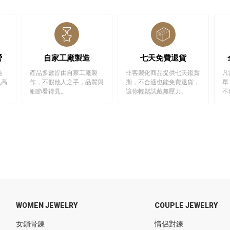
營
自家工廠製造
七天免費退貨
純
產品多數皆由自家工廠製
非客製化商品提供七天鑑賞
凡
以高
作，不假他人之手，品質與
期，不合適也能免費退貨，
單
細節看得見。
讓你輕鬆試戴無壓力。
不
WOMEN JEWELRY
COUPLE JEWELRY
女鎖骨鍊
情侶對鍊