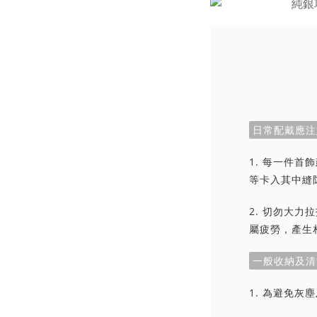
日常配戴應注
1. 每一件
等卡入其中縫
2. 切勿大
屬疲勞，產生
一般收納及清
1. 為避免