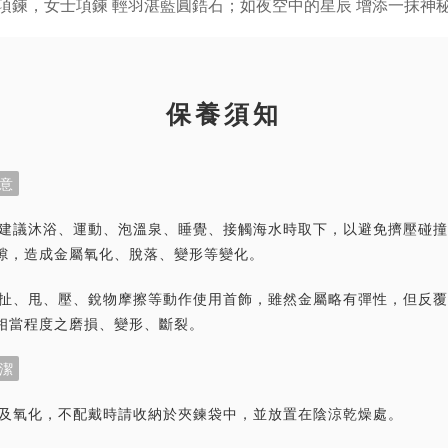
保養須知
意
首飾建議沐浴、運動、泡溫泉、睡覺、接觸海水時取下，以避免擠壓碰
隙，造成金屬氧化、脫落、變形等變化。
力拉扯、甩、壓、銳物摩擦等動作使用首飾，雖然金屬略有彈性，但反
相當程度之磨損、變形、斷裂。
潔
灰塵及氧化，不配戴時請收納於夾鍊袋中，並放置在陰涼乾燥處。