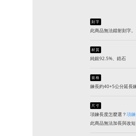
刻字
此商品無法鐳射刻字。
材質
純銀92.5%、鋯石
規格
鍊長約40+5公分延長鍊
尺寸
項鍊長度怎麼選？
項鍊
此商品無法加長與改短