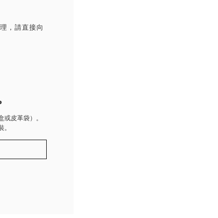
處理，請直接向
P
盒或皮革袋）。
裝。