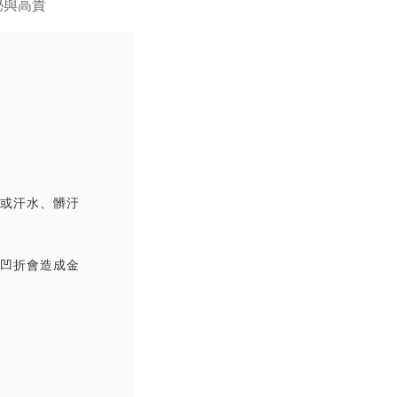
撞或汗水、髒汙
覆凹折會造成金