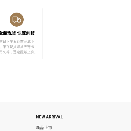
全館現貨 快速到貨
當日下午五點前完成下
，庫存現貨即當天寄出，
用久等，迅速配戴上身。
NEW ARRIVAL
新品上市