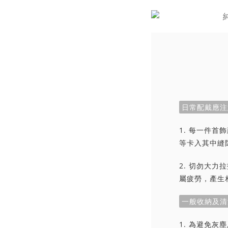
日常配戴應注
1. 每一件
等卡入其中縫
2. 切勿大
屬疲勞，產生
一般收納及清
1. 為避免