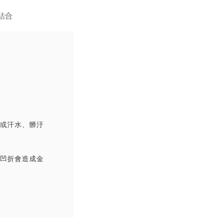
撞或汗水、髒汙
覆凹折會造成金