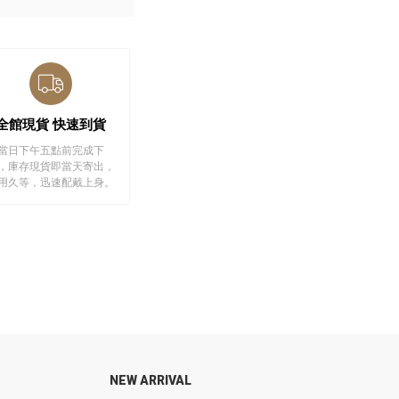
全館現貨 快速到貨
當日下午五點前完成下
，庫存現貨即當天寄出，
用久等，迅速配戴上身。
NEW ARRIVAL