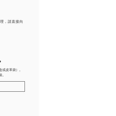
處理，請直接向
P
盒或皮革袋）。
裝。