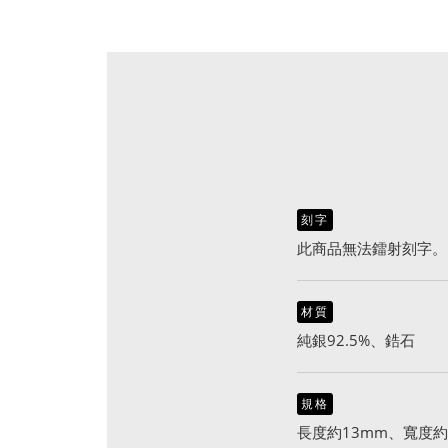
刻字
此商品無法鐳射刻字。
材質
純銀92.5%、鋯石
規格
長度約13mm、寬度約