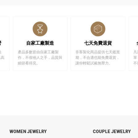
營
自家工廠製造
七天免費退貨
純
產品多數皆由自家工廠製
非客製化商品提供七天鑑賞
凡
以高
作，不假他人之手，品質與
期，不合適也能免費退貨，
單
細節看得見。
讓你輕鬆試戴無壓力。
不
WOMEN JEWELRY
COUPLE JEWELRY