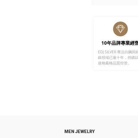
10年品牌專業經
EDJ SILVER 專注白鋼與
銀領域已逾十年，持續
規格嚴格品質控管。
MEN JEWELRY