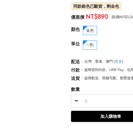
同款銀色已斷貨，剩金色
NT$890
NT$1,2
顏色
金色
單位
一對
配送
:
台灣、香港、澳門
(
更多
)
付款
:
超商貨到付款、LINE Pay、信
送貨
:
超商配送、黑貓宅配、順豐速
數量
加入購物車