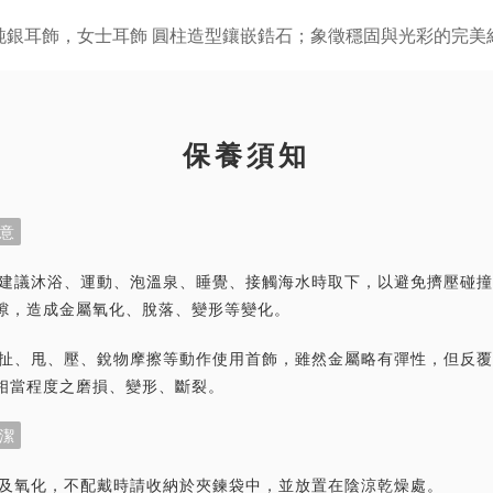
保養須知
意
首飾建議沐浴、運動、泡溫泉、睡覺、接觸海水時取下，以避免擠壓碰
隙，造成金屬氧化、脫落、變形等變化。
力拉扯、甩、壓、銳物摩擦等動作使用首飾，雖然金屬略有彈性，但反
相當程度之磨損、變形、斷裂。
潔
灰塵及氧化，不配戴時請收納於夾鍊袋中，並放置在陰涼乾燥處。