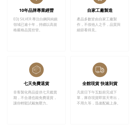
10年品牌專業經營
自家工廠製造
EDJ SILVER 專注白鋼與純銀
產品多數皆由自家工廠製
領域已逾十年，持續以高規
作，不假他人之手，品質與
格嚴格品質控管。
細節看得見。
七天免費退貨
全館現貨 快速到貨
非客製化商品提供七天鑑賞
凡當日下午五點前完成下
期，不合適也能免費退貨，
單，庫存現貨即當天寄出，
讓你輕鬆試戴無壓力。
不用久等，迅速配戴上身。