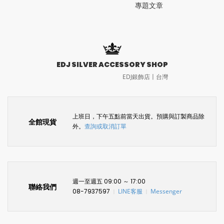
專題文章
EDJ SILVER ACCESSORY SHOP
EDJ銀飾店〡台灣
上班日，下午五點前當天出貨。預購與訂製商品除
全館現貨
外。
查詢或取消訂單
週一至週五 09:00 ～ 17:00
聯絡我們
08-7937597
LINE客服
Messenger
〡
〡