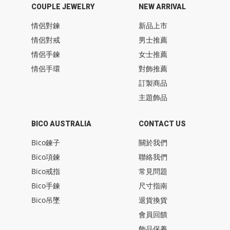
COUPLE JEWELRY
NEW ARRIVAL
情侶對鍊
新品上市
情侶對戒
男士推薦
情侶手鍊
女士推薦
情侶手環
對飾推薦
訂製商品
主題飾品
BICO AUSTRALIA
CONTACT US
Bico鍊子
關於我們
Bico項鍊
聯絡我們
Bico戒指
常見問題
Bico手鍊
尺寸指南
Bico吊墜
退貨換貨
會員回饋
飾品保養