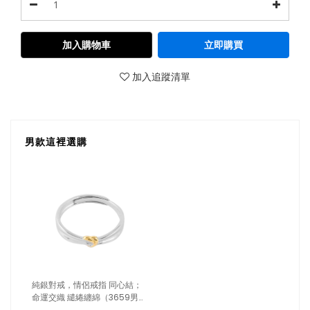
加入購物車
立即購買
加入追蹤清單
男款這裡選購
純銀對戒，情侶戒指 同心結；
命運交織 繾綣纏綿（3659男
款）