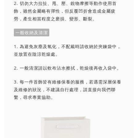
2. 切勿大力拉扯、甩、壓、銳物摩擦等動作使用首
飾，雖然金屬略有彈性，但反覆凹折會造成金屬疲
勞，產生相當程度之磨損、變形、斷裂。
一般收納及清潔
1. 為避免灰塵及氧化，不配戴時請收納於夾鍊袋中，
並放置在陰涼乾燥處。
2. 一般清潔請以軟布沾水擦拭，乾燥後再收入袋中。
3. 每一件首飾皆有維修保養的服務，若遇需深層保養
及維修的狀況，不建議自行處理，請直接向我們聯
繫，尋求專業協助。