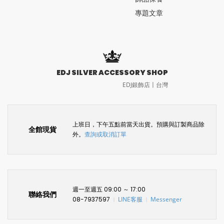
專題文章
EDJ SILVER ACCESSORY SHOP
EDJ銀飾店〡台灣
上班日，下午五點前當天出貨。預購與訂製商品除
全館現貨
外。
查詢或取消訂單
週一至週五 09:00 ～ 17:00
聯絡我們
08-7937597
LINE客服
Messenger
〡
〡