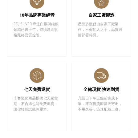
10年品牌專業經營
自家工廠製造
EDJ SILVER 專注白鋼與純銀
產品多數皆由自家工廠製
領域已逾十年，持續以高規
作，不假他人之手，品質與
格嚴格品質控管。
細節看得見。
七天免費退貨
全館現貨 快速到貨
非客製化商品提供七天鑑賞
凡當日下午五點前完成下
期，不合適也能免費退貨，
單，庫存現貨即當天寄出，
讓你輕鬆試戴無壓力。
不用久等，迅速配戴上身。