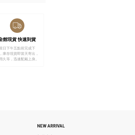
全館現貨 快速到貨
當日下午五點前完成下
，庫存現貨即當天寄出，
用久等，迅速配戴上身。
NEW ARRIVAL