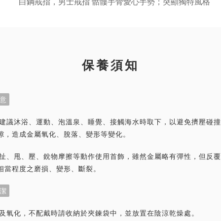
保養須知
意
首飾建議沐浴、運動、泡溫泉、睡覺、接觸海水時取下，以避免擠壓碰
隙，造成金屬氧化、脫落、變形等變化。
力拉扯、甩、壓、銳物摩擦等動作使用首飾，雖然金屬略有彈性，但反
相當程度之磨損、變形、斷裂。
潔
灰塵及氧化，不配戴時請收納於夾鍊袋中，並放置在陰涼乾燥處。