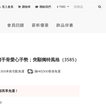
登入會員
購物車
聯絡我們
$ TWD
會員回饋
最新優惠
飾品保養
髏手骨愛心手勢；突顯獨特風格（3585）
1,500本島宅配免運
滿HK$500香港免運
額再享免運！
0