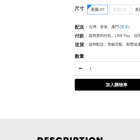
尺寸
美圍-07
美圍-08
美
配送
:
台灣、香港、澳門
(
更多
)
付款
:
超商貨到付款、LINE Pay、信
送貨
:
超商配送、黑貓宅配、順豐速
數量
加入購物車