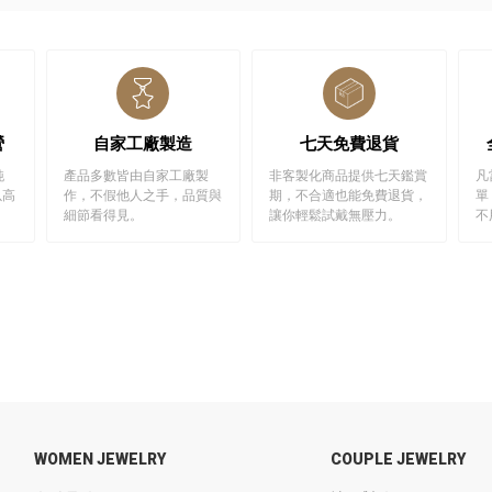
營
自家工廠製造
七天免費退貨
純
產品多數皆由自家工廠製
非客製化商品提供七天鑑賞
凡
以高
作，不假他人之手，品質與
期，不合適也能免費退貨，
單
細節看得見。
讓你輕鬆試戴無壓力。
不
WOMEN JEWELRY
COUPLE JEWELRY