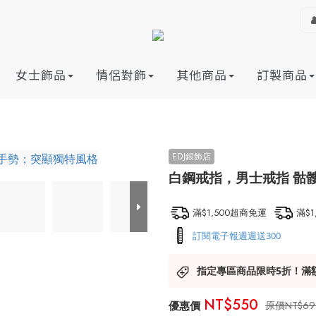
女士飾品
情侶對飾
其他商品
訂製商品
白鋼戒指，男士戒指 骷
滿$1,500超商免運
滿$
訂閱電子報週週送300
指定專區商品限時5折！滿
NT$550
NT$69