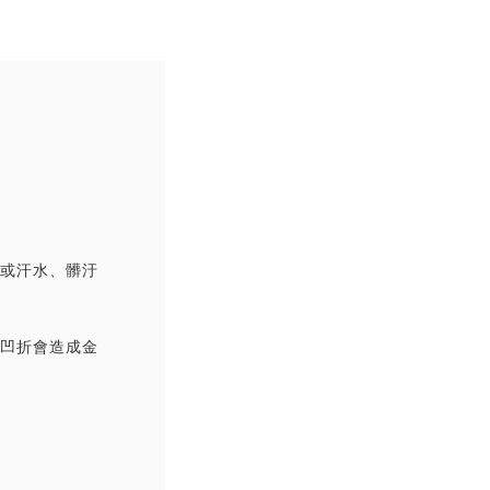
撞或汗水、髒汙
覆凹折會造成金