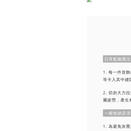
日常配戴應注
1. 每一件
等卡入其中縫
2. 切勿大
屬疲勞，產生
一般收納及清
1. 為避免