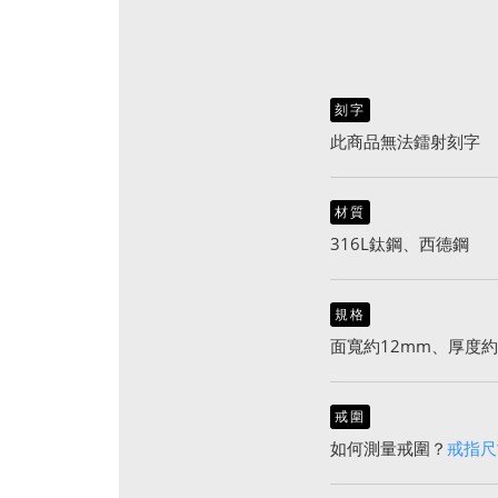
刻字
此商品無法鐳射刻字
材質
316L鈦鋼、西德鋼
規格
面寬約12mm、厚度約1
戒圍
如何測量戒圍？
戒指尺