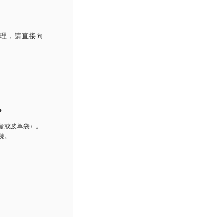
處理，請直接向
P
盒或皮革袋）。
裝。