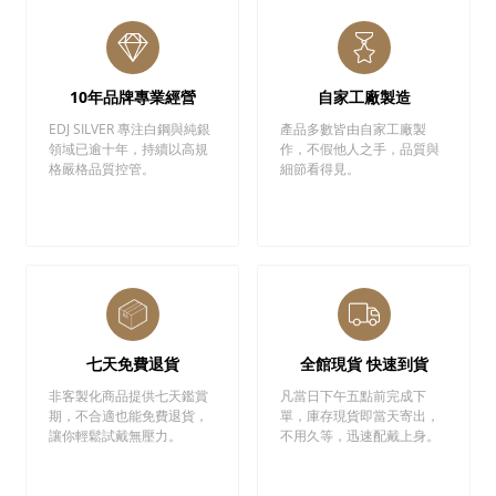
10年品牌專業經營
自家工廠製造
EDJ SILVER 專注白鋼與純銀
產品多數皆由自家工廠製
領域已逾十年，持續以高規
作，不假他人之手，品質與
格嚴格品質控管。
細節看得見。
七天免費退貨
全館現貨 快速到貨
非客製化商品提供七天鑑賞
凡當日下午五點前完成下
期，不合適也能免費退貨，
單，庫存現貨即當天寄出，
讓你輕鬆試戴無壓力。
不用久等，迅速配戴上身。