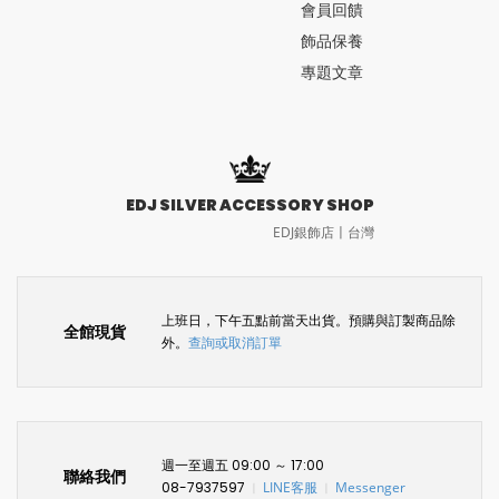
會員回饋
飾品保養
專題文章
EDJ SILVER ACCESSORY SHOP
EDJ銀飾店〡台灣
上班日，下午五點前當天出貨。預購與訂製商品除
全館現貨
外。
查詢或取消訂單
週一至週五 09:00 ～ 17:00
聯絡我們
08-7937597
LINE客服
Messenger
〡
〡