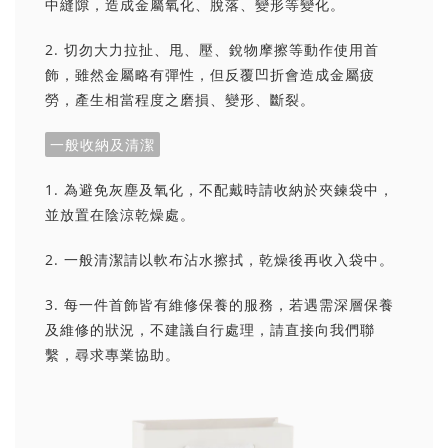
中縫隙，造成金屬氧化、脫落、變形等變化。
2. 切勿大力拉扯、甩、壓、銳物摩擦等動作使用首
飾，雖然金屬略有彈性，但反覆凹折會造成金屬疲
勞，產生相當程度之磨損、變形、斷裂。
一般收納及清潔
1. 為避免灰塵及氧化，不配戴時請收納於夾鍊袋中，
並放置在陰涼乾燥處。
2. 一般清潔請以軟布沾水擦拭，乾燥後再收入袋中。
3. 每一件首飾皆有維修保養的服務，若遇需深層保養
及維修的狀況，不建議自行處理，請直接向我們聯
繫，尋求專業協助。