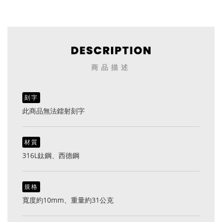
商品描述
刻字
此商品無法鐳射刻字
材質
316L鈦鋼、西德鋼
規格
寬度約10mm、重量約31公克