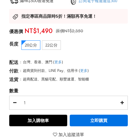
滿HK$500香港免運
訂閱電子報週週送300
指定專區商品限時5折！滿額再享免運！
NT$1,490
NT$2,350
長度
20公分
22公分
配送
:
台灣、香港、澳門
(
更多
)
付款
:
超商貨到付款、LINE Pay、信用卡
(
更多
)
送貨
:
超商配送、黑貓宅配、順豐速運、智能櫃
數量
加入購物車
立即購買
加入追蹤清單