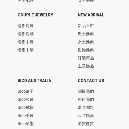
男生配件
女生腳鍊
COUPLE JEWELRY
NEW ARRIVAL
情侶對鍊
新品上市
情侶對戒
男士推薦
情侶手鍊
女士推薦
情侶手環
對飾推薦
訂製商品
主題飾品
BICO AUSTRALIA
CONTACT US
Bico鍊子
關於我們
Bico項鍊
聯絡我們
Bico戒指
常見問題
Bico手鍊
尺寸指南
Bico吊墜
退貨換貨