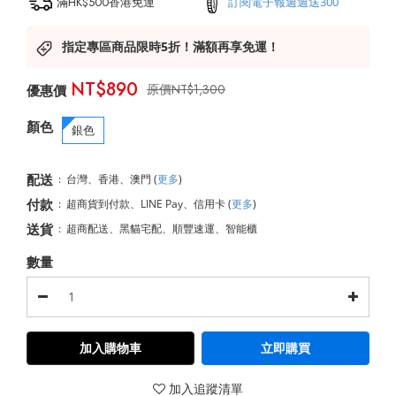
滿HK$500香港免運
訂閱電子報週週送300
指定專區商品限時5折！滿額再享免運！
NT$890
NT$1,300
顏色
銀色
配送
:
台灣、香港、澳門
(
更多
)
付款
:
超商貨到付款、LINE Pay、信用卡
(
更多
)
送貨
:
超商配送、黑貓宅配、順豐速運、智能櫃
數量
加入購物車
立即購買
加入追蹤清單