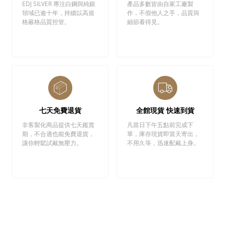
EDJ SILVER 專注白鋼與純銀
產品多數皆由自家工廠製
領域已逾十年，持續以高規
作，不假他人之手，品質與
格嚴格品質控管。
細節看得見。
七天免費退貨
全館現貨 快速到貨
非客製化商品提供七天鑑賞
凡當日下午五點前完成下
期，不合適也能免費退貨，
單，庫存現貨即當天寄出，
讓你輕鬆試戴無壓力。
不用久等，迅速配戴上身。