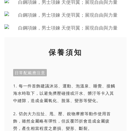
保養須知
日常配戴應注意
1. 每一件首飾建議沐浴、運動、泡溫泉、睡覺、接觸
海水時取下，以避免擠壓碰撞或汗水、髒汙等卡入其
中縫隙，造成金屬氧化、脫落、變形等變化。
2. 切勿大力拉扯、甩、壓、銳物摩擦等動作使用首
飾，雖然金屬略有彈性，但反覆凹折會造成金屬疲
勞，產生相當程度之磨損、變形、斷裂。