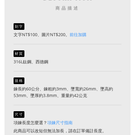
商品描述
刻字
文字NT$100、圖片NT$200。
前往加購
材質
316L鈦鋼、西德鋼
規格
鍊長約60公分、鍊粗約3mm、墜寬約26mm、墜高約
53mm、墜厚約3.8mm、重量約42公克
尺寸
項鍊長度怎麼選？
項鍊尺寸指南
此商品可以改短但無法加長，請在訂單備註長度。