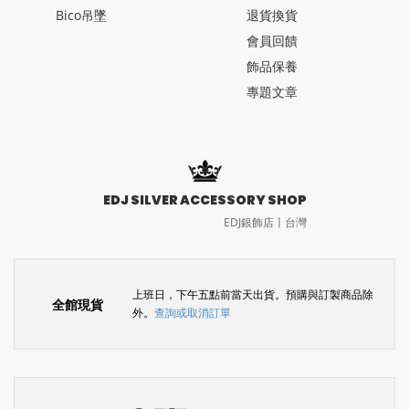
Bico吊墜
退貨換貨
會員回饋
飾品保養
專題文章
EDJ SILVER ACCESSORY SHOP
EDJ銀飾店〡台灣
上班日，下午五點前當天出貨。預購與訂製商品除
全館現貨
外。
查詢或取消訂單