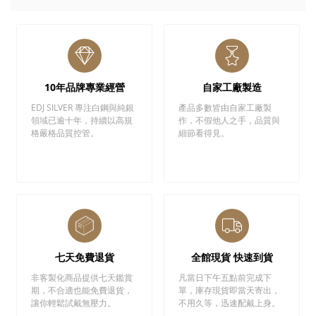
10年品牌專業經營
自家工廠製造
EDJ SILVER 專注白鋼與純銀
產品多數皆由自家工廠製
領域已逾十年，持續以高規
作，不假他人之手，品質與
格嚴格品質控管。
細節看得見。
七天免費退貨
全館現貨 快速到貨
非客製化商品提供七天鑑賞
凡當日下午五點前完成下
期，不合適也能免費退貨，
單，庫存現貨即當天寄出，
讓你輕鬆試戴無壓力。
不用久等，迅速配戴上身。