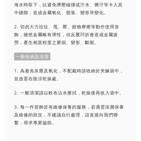
海水時取下，以避免擠壓碰撞或汗水、髒汙等卡入其
中縫隙，造成金屬氧化、脫落、變形等變化。
2. 切勿大力拉扯、甩、壓、銳物摩擦等動作使用首
飾，雖然金屬略有彈性，但反覆凹折會造成金屬疲
勞，產生相當程度之磨損、變形、斷裂。
一般收納及清潔
1. 為避免灰塵及氧化，不配戴時請收納於夾鍊袋中，
並放置在陰涼乾燥處。
2. 一般清潔請以軟布沾水擦拭，乾燥後再收入袋中。
3. 每一件首飾皆有維修保養的服務，若遇需深層保養
及維修的狀況，不建議自行處理，請直接向我們聯
繫，尋求專業協助。