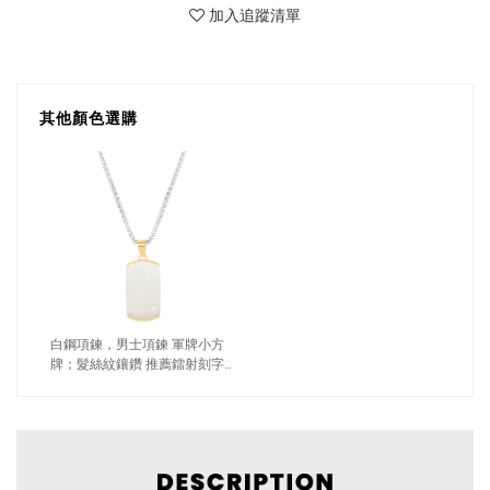
加入追蹤清單
其他顏色選購
白鋼項鍊，男士項鍊 軍牌小方
牌；髮絲紋鑲鑽 推薦鐳射刻字
（3522金色）