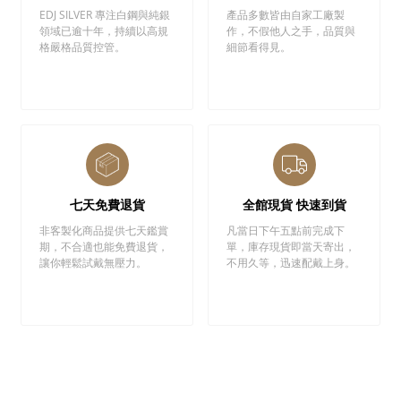
EDJ SILVER 專注白鋼與純銀
產品多數皆由自家工廠製
領域已逾十年，持續以高規
作，不假他人之手，品質與
格嚴格品質控管。
細節看得見。
七天免費退貨
全館現貨 快速到貨
非客製化商品提供七天鑑賞
凡當日下午五點前完成下
期，不合適也能免費退貨，
單，庫存現貨即當天寄出，
讓你輕鬆試戴無壓力。
不用久等，迅速配戴上身。