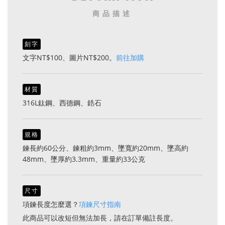
商品描述
刻字
文字NT$100、圖片NT$200。
前往加購
材質
316L鈦鋼、西德鋼、鋯石
規格
鍊長約60公分、鍊粗約3mm、墜寬約20mm、墜高約
48mm、墜厚約3.3mm、重量約33公克
尺寸
項鍊長度怎麼選？
項鍊尺寸指南
此商品可以改短但無法加長，請在訂單備註長度。