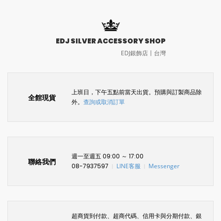
EDJ SILVER ACCESSORY SHOP
EDJ銀飾店〡台灣
上班日，下午五點前當天出貨。預購與訂製商品除
全館現貨
外。
查詢或取消訂單
週一至週五 09:00 ～ 17:00
聯絡我們
08-7937597
LINE客服
Messenger
〡
〡
超商貨到付款、超商代碼、信用卡與分期付款、銀