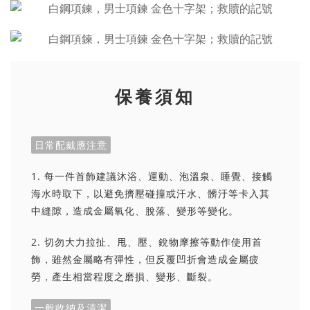
保養須知
日常配戴應注意
1. 每一件首飾建議沐浴、運動、泡溫泉、睡覺、接觸
海水時取下，以避免擠壓碰撞或汗水、髒汙等卡入其
中縫隙，造成金屬氧化、脫落、變形等變化。
2. 切勿大力拉扯、甩、壓、銳物摩擦等動作使用首
飾，雖然金屬略有彈性，但反覆凹折會造成金屬疲
勞，產生相當程度之磨損、變形、斷裂。
一般收納及清潔