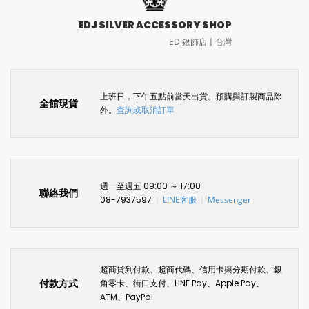
EDJ SILVER ACCESSORY SHOP
EDJ銀飾店〡台灣
上班日，下午五點前當天出貨。預購與訂製商品除
全館現貨
外。
查詢或取消訂單
週一至週五 09:00 ～ 17:00
聯絡我們
08-7937597
LINE客服
Messenger
〡
〡
超商貨到付款、超商代碼、信用卡與分期付款、銀
付款方式
角零卡、街口支付、LINE Pay、Apple Pay、
ATM、PayPal