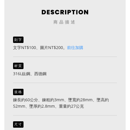
商品描述
刻字
文字NT$100、圖片NT$200。
前往加購
材質
316L鈦鋼、西德鋼
規格
鍊長約60公分、鍊粗約3mm、墜寬約28mm、墜高約
52mm、墜厚約2.8mm、重量約27公克
尺寸