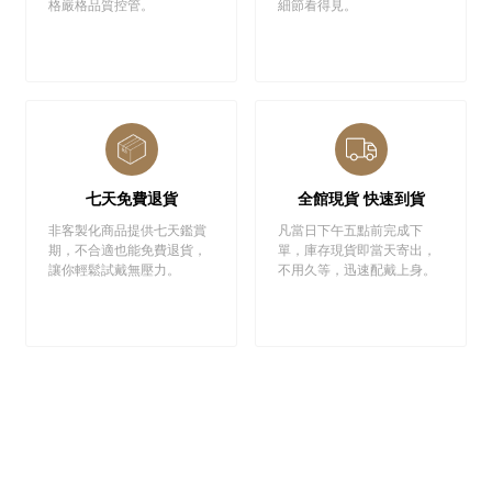
格嚴格品質控管。
細節看得見。
七天免費退貨
全館現貨 快速到貨
非客製化商品提供七天鑑賞
凡當日下午五點前完成下
期，不合適也能免費退貨，
單，庫存現貨即當天寄出，
讓你輕鬆試戴無壓力。
不用久等，迅速配戴上身。