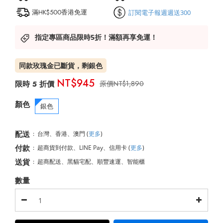
滿HK$500香港免運
訂閱電子報週週送300
指定專區商品限時5折！滿額再享免運！
同款玫瑰金已斷貨，剩銀色
NT$945
NT$1,890
顏色
銀色
配送
:
台灣、香港、澳門
(
更多
)
付款
:
超商貨到付款、LINE Pay、信用卡
(
更多
)
送貨
:
超商配送、黑貓宅配、順豐速運、智能櫃
數量