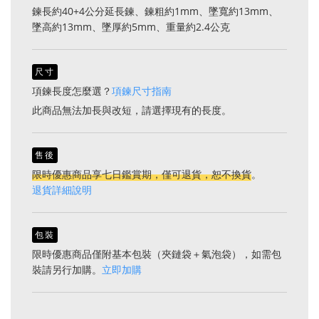
鍊長約40+4公分延長鍊、鍊粗約1mm、墜寬約13mm、
墜高約13mm、墜厚約5mm、重量約2.4公克
尺寸
項鍊長度怎麼選？
項鍊尺寸指南
此商品無法加長與改短，請選擇現有的長度。
售後
限時優惠商品享七日鑑賞期，僅可退貨，恕不換貨
。
退貨詳細說明
包裝
限時優惠商品僅附基本包裝（夾鏈袋＋氣泡袋），如需包
裝請另行加購。
立即加購