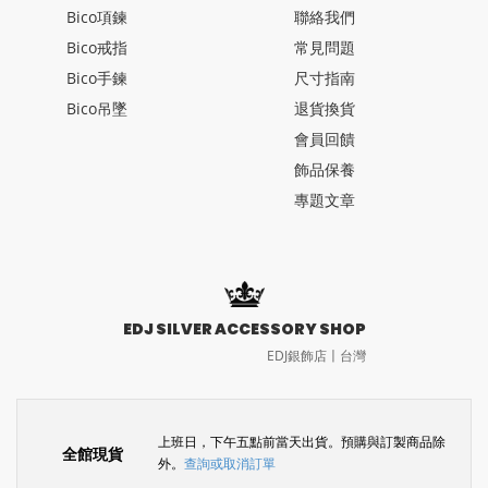
Bico項鍊
聯絡我們
Bico戒指
常見問題
Bico手鍊
尺寸指南
Bico吊墜
退貨換貨
會員回饋
飾品保養
專題文章
EDJ SILVER ACCESSORY SHOP
EDJ銀飾店〡台灣
上班日，下午五點前當天出貨。預購與訂製商品除
全館現貨
外。
查詢或取消訂單