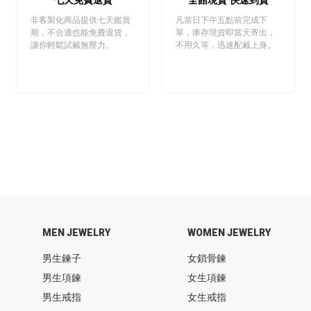
非客製化商品提供七天鑑賞
凡當日下午五點前完成下
期，不合適也能免費退貨，
單，庫存現貨即當天寄出，
讓你輕鬆試戴無壓力。
不用久等，迅速配戴上身。
MEN JEWELRY
WOMEN JEWELRY
男生鍊子
女鎖骨鍊
男生項鍊
女生項鍊
男生戒指
女生戒指