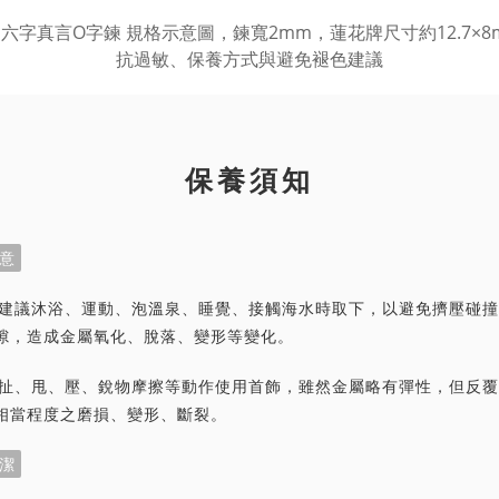
保養須知
意
首飾建議沐浴、運動、泡溫泉、睡覺、接觸海水時取下，以避免擠壓碰
隙，造成金屬氧化、脫落、變形等變化。
力拉扯、甩、壓、銳物摩擦等動作使用首飾，雖然金屬略有彈性，但反
相當程度之磨損、變形、斷裂。
潔