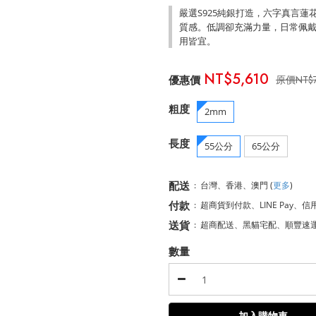
嚴選S925純銀打造，六字真言
質感。低調卻充滿力量，日常佩
用皆宜。
NT$5,610
NT$
粗度
2mm
長度
55公分
65公分
配送
:
台灣、香港、澳門
(
更多
)
付款
:
超商貨到付款、LINE Pay、信
送貨
:
超商配送、黑貓宅配、順豐速
數量
加入購物車