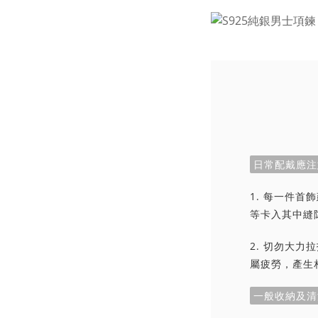
日常配戴應注
1. 每一件
等卡入其中縫
2. 切勿大
屬疲勞，產生
一般收納及清