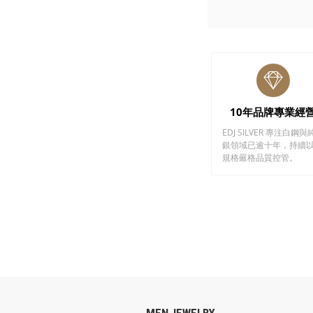
10年品牌專業經
EDJ SILVER 專注白鋼與
銀領域已逾十年，持續
規格嚴格品質控管。
MEN JEWELRY