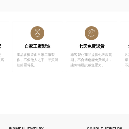
營
自家工廠製造
七天免費退貨
純
產品多數皆由自家工廠製
非客製化商品提供七天鑑賞
凡
以高
作，不假他人之手，品質與
期，不合適也能免費退貨，
單
細節看得見。
讓你輕鬆試戴無壓力。
不
WOMEN JEWELRY
COUPLE JEWELRY