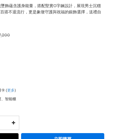
蓮花墜飾蘊含護身能量，搭配堅實O字鍊設計，展現男士沉穩
戴百搭不退流行，更是象徵守護與祝福的銀飾選擇，送禮自
7,200
用卡
(
更多
)
運、智能櫃
立即購買