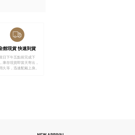
全館現貨 快速到貨
當日下午五點前完成下
，庫存現貨即當天寄出，
用久等，迅速配戴上身。
NEW ARRIVAL