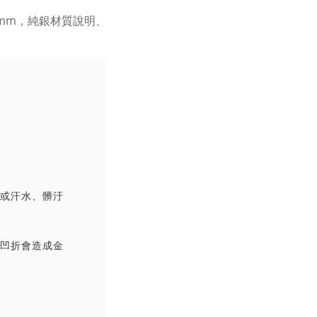
撞或汗水、髒汙
覆凹折會造成金