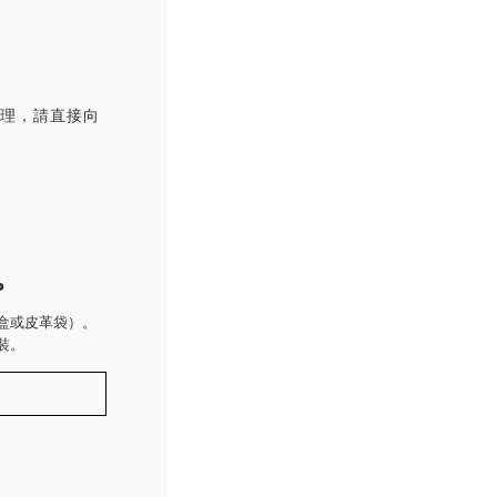
處理，請直接向
P
盒或皮革袋）。
裝。