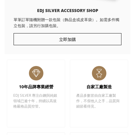
EDJ SILVER ACCESSORY SHOP
單筆訂單隨機附贈一款包裝（飾品盒或皮革袋）。如需多件獨
立包裝，請另行加購包裝。
立即加購
10年品牌專業經營
自家工廠製造
EDJ SILVER 專注白鋼與純銀
產品多數皆由自家工廠製
領域已逾十年，持續以高規
作，不假他人之手，品質與
格嚴格品質控管。
細節看得見。