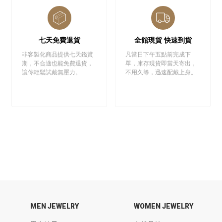
七天免費退貨
全館現貨 快速到貨
非客製化商品提供七天鑑賞
凡當日下午五點前完成下
期，不合適也能免費退貨，
單，庫存現貨即當天寄出，
讓你輕鬆試戴無壓力。
不用久等，迅速配戴上身。
MEN JEWELRY
WOMEN JEWELRY