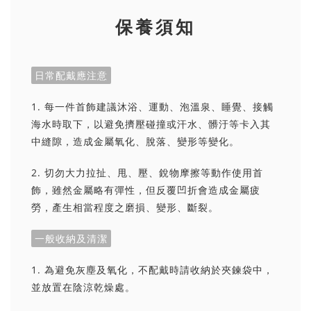
保養須知
日常配戴應注意
1. 每一件首飾建議沐浴、運動、泡溫泉、睡覺、接觸
海水時取下，以避免擠壓碰撞或汗水、髒汙等卡入其
中縫隙，造成金屬氧化、脫落、變形等變化。
2. 切勿大力拉扯、甩、壓、銳物摩擦等動作使用首
飾，雖然金屬略有彈性，但反覆凹折會造成金屬疲
勞，產生相當程度之磨損、變形、斷裂。
一般收納及清潔
1. 為避免灰塵及氧化，不配戴時請收納於夾鍊袋中，
並放置在陰涼乾燥處。