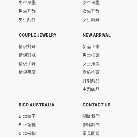
男生吊墜
女生吊墜
男生耳飾
女生耳飾
男生配件
女生腳鍊
COUPLE JEWELRY
NEW ARRIVAL
情侶對鍊
新品上市
情侶對戒
男士推薦
情侶手鍊
女士推薦
情侶手環
對飾推薦
訂製商品
主題飾品
BICO AUSTRALIA
CONTACT US
Bico鍊子
關於我們
Bico項鍊
聯絡我們
Bico戒指
常見問題