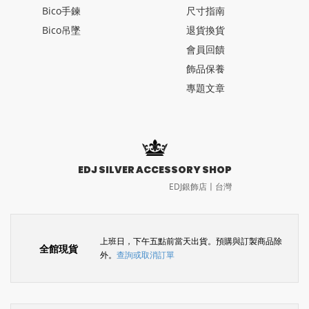
Bico手鍊
尺寸指南
Bico吊墜
退貨換貨
會員回饋
飾品保養
專題文章
EDJ SILVER ACCESSORY SHOP
EDJ銀飾店〡台灣
上班日，下午五點前當天出貨。預購與訂製商品除
全館現貨
外。
查詢或取消訂單