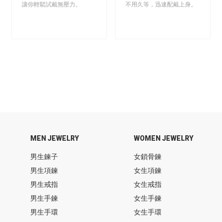
讓你輕鬆試戴無壓力。
不用久等，迅速配戴上身。
MEN JEWELRY
WOMEN JEWELRY
男生鍊子
女鎖骨鍊
男生項鍊
女生項鍊
男生戒指
女生戒指
男生手鍊
女生手鍊
男生手環
女生手環