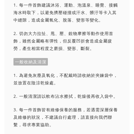
1. 每一件首飾建議沐浴、運動、泡溫泉、睡覺、接觸
海水時取下，以避免擠壓碰撞或汗水、髒汙等卡入其
中縫隙，造成金屬氧化、脫落、變形等變化。
2. 切勿大力拉扯、甩、壓、銳物摩擦等動作使用首
飾，雖然金屬略有彈性，但反覆凹折會造成金屬疲
勞，產生相當程度之磨損、變形、斷裂。
一般收納及清潔
1. 為避免灰塵及氧化，不配戴時請收納於夾鍊袋中，
並放置在陰涼乾燥處。
2. 一般清潔請以軟布沾水擦拭，乾燥後再收入袋中。
3. 每一件首飾皆有維修保養的服務，若遇需深層保養
及維修的狀況，不建議自行處理，請直接向我們聯
繫，尋求專業協助。