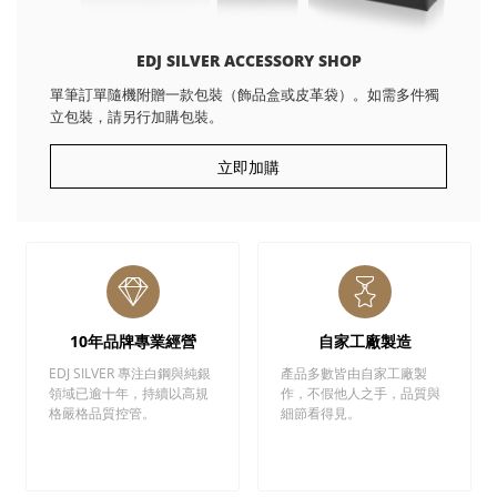
EDJ SILVER ACCESSORY SHOP
單筆訂單隨機附贈一款包裝（飾品盒或皮革袋）。如需多件獨
立包裝，請另行加購包裝。
立即加購
10年品牌專業經營
自家工廠製造
EDJ SILVER 專注白鋼與純銀
產品多數皆由自家工廠製
領域已逾十年，持續以高規
作，不假他人之手，品質與
格嚴格品質控管。
細節看得見。