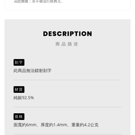
花紋圖騰；永不褪流行經典元素
百搭上手（3458素銀款）
商品描述
刻字
此商品無法鐳射刻字
材質
純銀92.5%
規格
面寬約6mm、厚度約1.4mm、重量約4.2公克