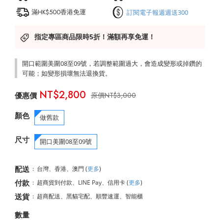
滿HK$500香港免運
訂閱電子報週週送300
指定專區商品限時5折！滿額再享免運！
開口範圍美圍08至09號，若調整範圍過大，會造成變形或掉鑽的
可能；如變形損壞無法退換貨。
NT$2,800
NT$3,000
顏色
做舊款
尺寸
開口美圍08至09號
配送
:
台灣、香港、澳門
(
更多
)
付款
:
超商貨到付款、LINE Pay、信用卡
(
更多
)
送貨
:
超商配送、黑貓宅配、順豐速運、智能櫃
數量