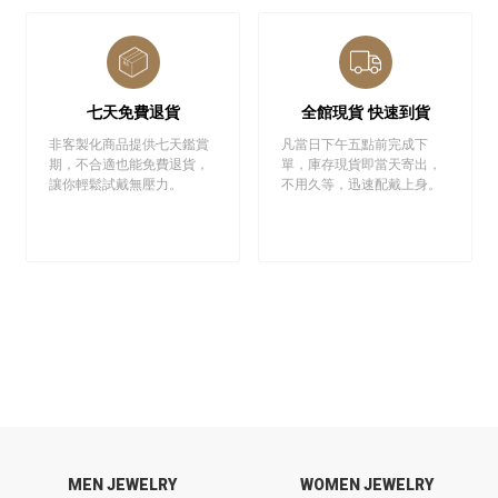
七天免費退貨
全館現貨 快速到貨
非客製化商品提供七天鑑賞
凡當日下午五點前完成下
期，不合適也能免費退貨，
單，庫存現貨即當天寄出，
讓你輕鬆試戴無壓力。
不用久等，迅速配戴上身。
MEN JEWELRY
WOMEN JEWELRY