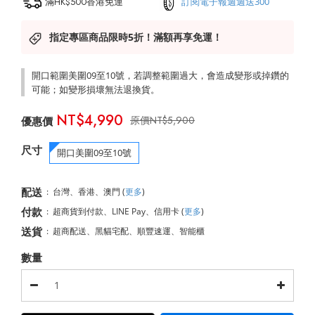
滿HK$500香港免運
訂閱電子報週週送300
指定專區商品限時5折！滿額再享免運！
開口範圍美圍09至10號，若調整範圍過大，會造成變形或掉鑽的
可能；如變形損壞無法退換貨。
NT$4,990
NT$5,900
尺寸
開口美圍09至10號
配送
:
台灣、香港、澳門
(
更多
)
付款
:
超商貨到付款、LINE Pay、信用卡
(
更多
)
送貨
:
超商配送、黑貓宅配、順豐速運、智能櫃
數量