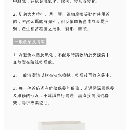
中縫隙，造成金屬氧化、脫落、變形等變化。
2. 切勿大力拉扯、甩、壓、銳物摩擦等動作使用首
飾，雖然金屬略有彈性，但反覆凹折會造成金屬疲
勞，產生相當程度之磨損、變形、斷裂。
一般收納及清潔
1. 為避免灰塵及氧化，不配戴時請收納於夾鍊袋中，
並放置在陰涼乾燥處。
2. 一般清潔請以軟布沾水擦拭，乾燥後再收入袋中。
3. 每一件首飾皆有維修保養的服務，若遇需深層保養
及維修的狀況，不建議自行處理，請直接向我們聯
繫，尋求專業協助。