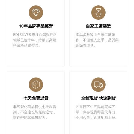
10年品牌專業經營
自家工廠製造
EDJ SILVER 專注白鋼與純銀
產品多數皆由自家工廠製
領域已逾十年，持續以高規
作，不假他人之手，品質與
格嚴格品質控管。
細節看得見。
七天免費退貨
全館現貨 快速到貨
非客製化商品提供七天鑑賞
凡當日下午五點前完成下
期，不合適也能免費退貨，
單，庫存現貨即當天寄出，
讓你輕鬆試戴無壓力。
不用久等，迅速配戴上身。