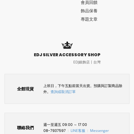
會員回饋
飾品保養
專題文章
EDJ SILVER ACCESSORY SHOP
EDJ銀飾店〡台灣
上班日，下午五點前當天出貨。預購與訂製商品除
全館現貨
外。
查詢或取消訂單
週一至週五 09:00 ～ 17:00
聯絡我們
08-7937597
LINE客服
Messenger
〡
〡