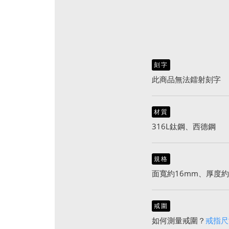
刻字
此商品無法鐳射刻字
材質
316L鈦鋼、西德鋼
規格
面寬約16mm、厚度約
戒圍
如何測量戒圍？
戒指尺