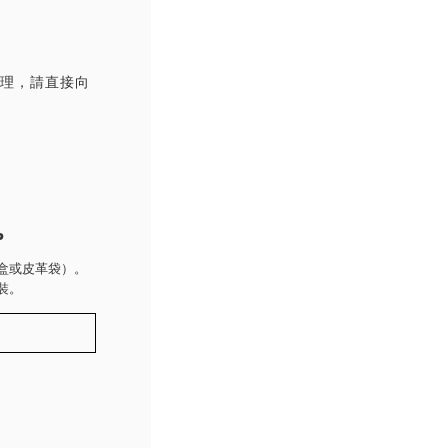
處理，請直接向
P
盒或皮革袋）。
裝。