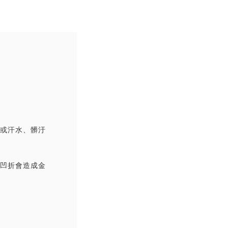
撞或汗水、髒汙
覆凹折會造成金