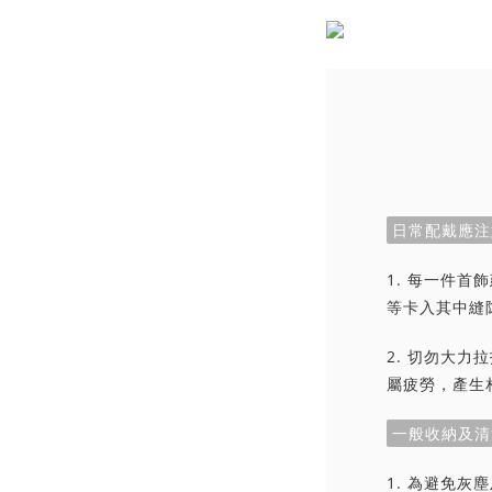
日常配戴應注
1. 每一件
等卡入其中縫
2. 切勿大
屬疲勞，產生
一般收納及清
1. 為避免