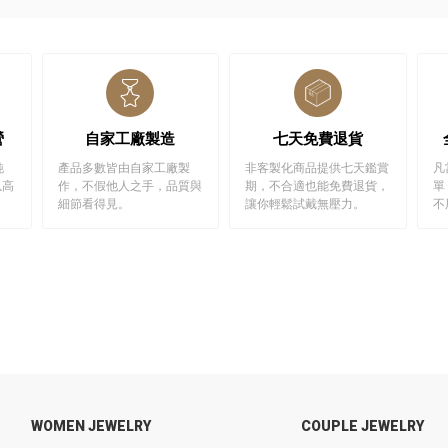
營
自家工廠製造
七天免費退貨
純
產品多數皆由自家工廠製
非客製化商品提供七天鑑賞
凡
以高
作，不假他人之手，品質與
期，不合適也能免費退貨，
單
細節看得見。
讓你輕鬆試戴無壓力。
不
WOMEN JEWELRY
COUPLE JEWELRY