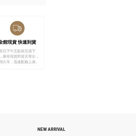
全館現貨 快速到貨
當日下午五點前完成下
，庫存現貨即當天寄出，
用久等，迅速配戴上身。
NEW ARRIVAL