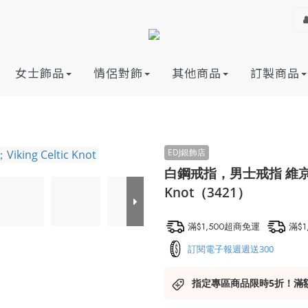
女士飾品
情侶對飾
其他商品
訂製商品
白鋼戒指，男士戒指 維京凱爾
Knot（3421）
滿$1,500超商免運
滿$
訂閱電子報週週送300
指定專區商品限時5折！滿