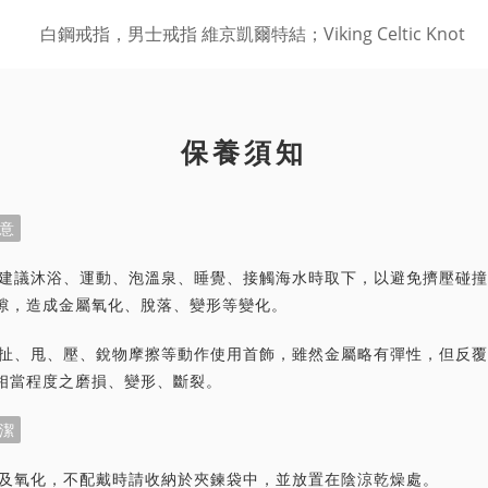
保養須知
意
首飾建議沐浴、運動、泡溫泉、睡覺、接觸海水時取下，以避免擠壓碰
隙，造成金屬氧化、脫落、變形等變化。
力拉扯、甩、壓、銳物摩擦等動作使用首飾，雖然金屬略有彈性，但反
相當程度之磨損、變形、斷裂。
潔
灰塵及氧化，不配戴時請收納於夾鍊袋中，並放置在陰涼乾燥處。