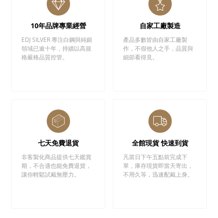
10年品牌專業經營
自家工廠製造
EDJ SILVER 專注白鋼與純銀
產品多數皆由自家工廠製
領域已逾十年，持續以高規
作，不假他人之手，品質與
格嚴格品質控管。
細節看得見。
七天免費退貨
全館現貨 快速到貨
非客製化商品提供七天鑑賞
凡當日下午五點前完成下
期，不合適也能免費退貨，
單，庫存現貨即當天寄出，
讓你輕鬆試戴無壓力。
不用久等，迅速配戴上身。