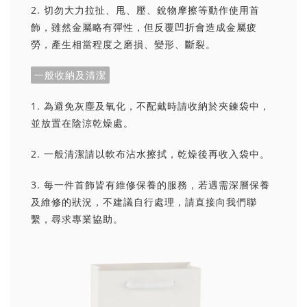
2. 切勿大力拉扯、甩、壓、銳物摩擦等動作使用首
飾，雖然金屬略有彈性，但反覆凹折會造成金屬疲
勞，產生相當程度之磨損、變形、斷裂。
一般收納及清潔
1. 為避免灰塵及氧化，不配戴時請收納於夾鍊袋中，
並放置在陰涼乾燥處。
2. 一般清潔請以軟布沾水擦拭，乾燥後再收入袋中。
3. 每一件首飾皆有維修保養的服務，若遇需深層保養
及維修的狀況，不建議自行處理，請直接向我們聯
繫，尋求專業協助。