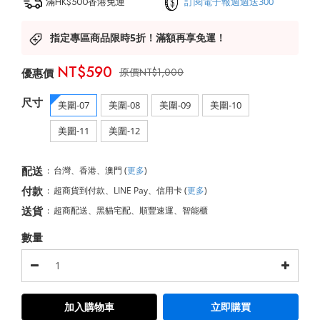
滿HK$500香港免運
訂閱電子報週週送300
指定專區商品限時5折！滿額再享免運！
NT$590
NT$1,000
尺寸
美圍-07
美圍-08
美圍-09
美圍-10
美圍-11
美圍-12
配送
:
台灣、香港、澳門
(
更多
)
付款
:
超商貨到付款、LINE Pay、信用卡
(
更多
)
送貨
:
超商配送、黑貓宅配、順豐速運、智能櫃
數量
加入購物車
立即購買