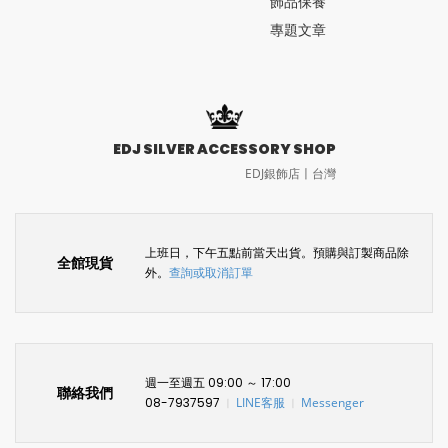
飾品保養
專題文章
EDJ SILVER ACCESSORY SHOP
EDJ銀飾店〡台灣
上班日，下午五點前當天出貨。預購與訂製商品除
全館現貨
外。
查詢或取消訂單
週一至週五 09:00 ～ 17:00
聯絡我們
08-7937597
LINE客服
Messenger
〡
〡