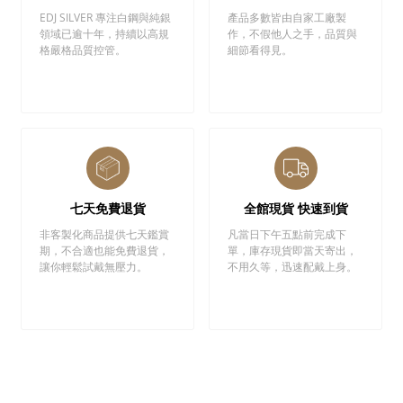
EDJ SILVER 專注白鋼與純銀
產品多數皆由自家工廠製
領域已逾十年，持續以高規
作，不假他人之手，品質與
格嚴格品質控管。
細節看得見。
七天免費退貨
全館現貨 快速到貨
非客製化商品提供七天鑑賞
凡當日下午五點前完成下
期，不合適也能免費退貨，
單，庫存現貨即當天寄出，
讓你輕鬆試戴無壓力。
不用久等，迅速配戴上身。