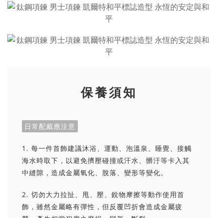
保養須知
日常配戴應注意
1. 每一件首飾建議沐浴、運動、泡溫泉、睡覺、接觸
海水時取下，以避免擠壓碰撞或汗水、髒汙等卡入其
中縫隙，造成金屬氧化、脫落、變形等變化。
2. 切勿大力拉扯、甩、壓、銳物摩擦等動作使用首
飾，雖然金屬略有彈性，但反覆凹折會造成金屬疲