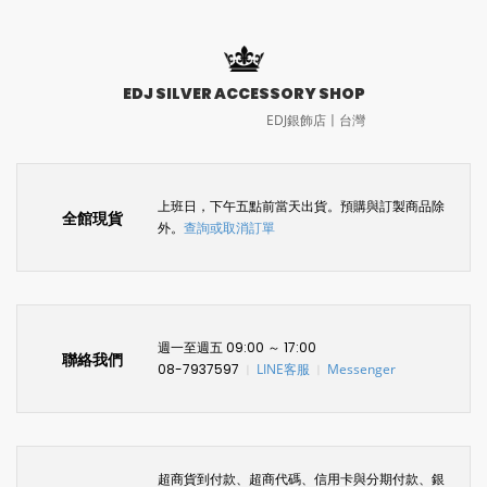
EDJ SILVER ACCESSORY SHOP
EDJ銀飾店〡台灣
上班日，下午五點前當天出貨。預購與訂製商品除
全館現貨
外。
查詢或取消訂單
週一至週五 09:00 ～ 17:00
聯絡我們
08-7937597
LINE客服
Messenger
〡
〡
超商貨到付款、超商代碼、信用卡與分期付款、銀