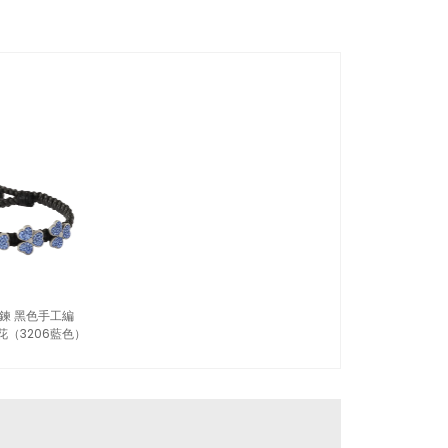
手鍊 黑色手工編
（3206藍色）