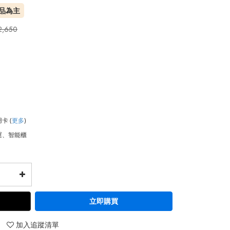
品為主
2,650
用卡
(
更多
)
運、智能櫃
立即購買
加入追蹤清單