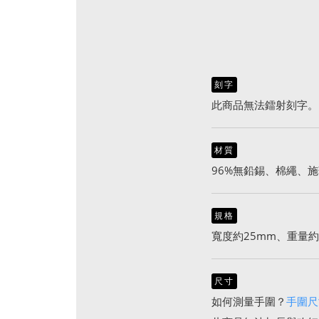
刻字
此商品無法鐳射刻字。
材質
96%無鉛錫、棉繩、
規格
寬度約25mm、重量約1
尺寸
如何測量手圍？
手圍尺