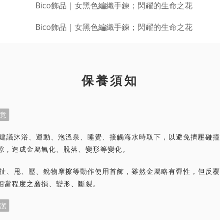
保養須知
意
首飾建議沐浴、運動、泡溫泉、睡覺、接觸海水時取下，以避免擠壓碰
隙，造成金屬氧化、脫落、變形等變化。
力拉扯、甩、壓、銳物摩擦等動作使用首飾，雖然金屬略有彈性，但反
相當程度之磨損、變形、斷裂。
潔