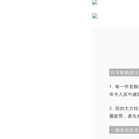
日常配戴應注
1. 每一件
等卡入其中縫
2. 切勿大
屬疲勞，產生
一般收納及清