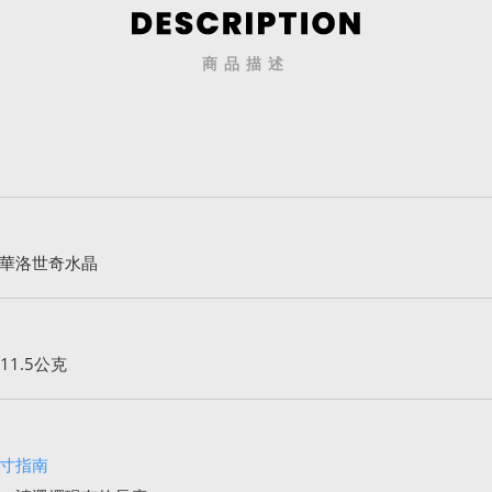
商品描述
施華洛世奇水晶
1.5公克
寸指南