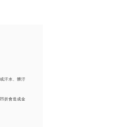
撞或汗水、髒汙
覆凹折會造成金