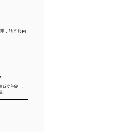
處理，請直接向
P
盒或皮革袋）。
裝。