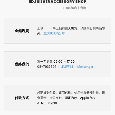
EDJ SILVER ACCESSORY SHOP
EDJ銀飾店〡台灣
上班日，下午五點前當天出貨。預購與訂製商品除
全館現貨
外。
查詢或取消訂單
週一至週五 09:00 ～ 17:00
聯絡我們
08-7937597
LINE客服
Messenger
〡
〡
超商貨到付款、超商代碼、信用卡與分期付款、銀
付款方式
角零卡、街口支付、LINE Pay、Apple Pay、
ATM、PayPal