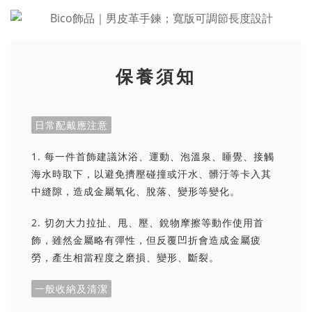
保養須知
日常配戴應注意
1. 每一件首飾建議沐浴、運動、泡溫泉、睡覺、接觸
海水時取下，以避免擠壓碰撞或汗水、髒汙等卡入其
中縫隙，造成金屬氧化、脫落、變形等變化。
2. 切勿大力拉扯、甩、壓、銳物摩擦等動作使用首
飾，雖然金屬略有彈性，但反覆凹折會造成金屬疲
勞，產生相當程度之磨損、變形、斷裂。
一般收納及清潔