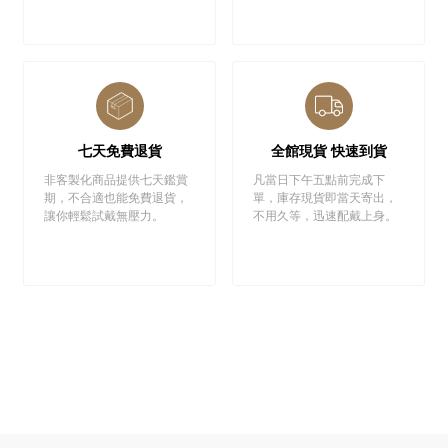
七天免費退貨
全館現貨 快速到貨
非客製化商品提供七天鑑賞
凡當日下午五點前完成下
期，不合適也能免費退貨，
單，庫存現貨即當天寄出，
讓你輕鬆試戴無壓力。
不用久等，迅速配戴上身。