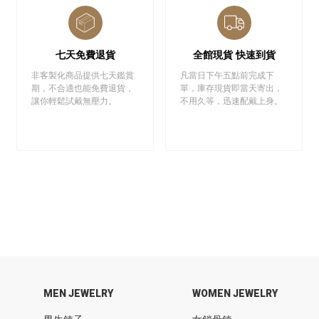
七天免費退貨
全館現貨 快速到貨
非客製化商品提供七天鑑賞
凡當日下午五點前完成下
期，不合適也能免費退貨，
單，庫存現貨即當天寄出，
讓你輕鬆試戴無壓力。
不用久等，迅速配戴上身。
MEN JEWELRY
WOMEN JEWELRY