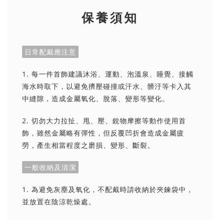
保養須知
日常配戴應注意
1. 每一件首飾建議沐浴、運動、泡溫泉、睡覺、接觸
海水時取下，以避免擠壓碰撞或汗水、髒汙等卡入其
中縫隙，造成金屬氧化、脫落、變形等變化。
2. 切勿大力拉扯、甩、壓、銳物摩擦等動作使用首
飾，雖然金屬略有彈性，但反覆凹折會造成金屬疲
勞，產生相當程度之磨損、變形、斷裂。
一般收納及清潔
1. 為避免灰塵及氧化，不配戴時請收納於夾鍊袋中，
並放置在陰涼乾燥處。