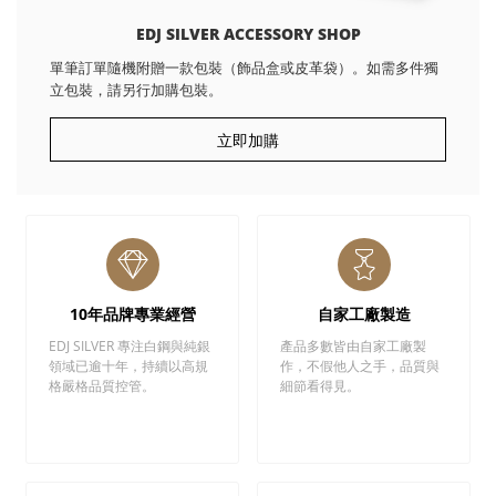
EDJ SILVER ACCESSORY SHOP
單筆訂單隨機附贈一款包裝（飾品盒或皮革袋）。如需多件獨
立包裝，請另行加購包裝。
立即加購
10年品牌專業經營
自家工廠製造
EDJ SILVER 專注白鋼與純銀
產品多數皆由自家工廠製
領域已逾十年，持續以高規
作，不假他人之手，品質與
格嚴格品質控管。
細節看得見。